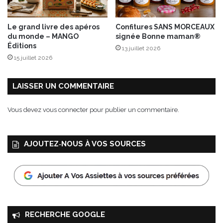
i
l
i
Le grand livre des apéros
Confitures SANS MORCEAUX
p
du monde – MANGO
signée Bonne maman®
p
Éditions
13 juillet 2026
e
15 juillet 2026
B
o
é
LAISSER UN COMMENTAIRE
a
u
Vous devez
vous connecter
pour publier un commentaire.
x
É
d
AJOUTEZ‑NOUS À VOS SOURCES
i
t
i
o
n
s
A
RECHERCHE GOOGLE
l