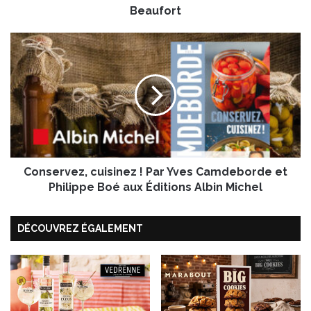
’
Beaufort
a
u
C
t
o
o
n
m
s
n
e
e
r
t
v
o
e
u
z
t
Conservez, cuisinez ! Par Yves Camdeborde et
,
r
c
Philippe Boé aux Éditions Albin Michel
é
u
c
i
o
DÉCOUVREZ ÉGALEMENT
s
n
i
f
n
o
e
r
z
t
!