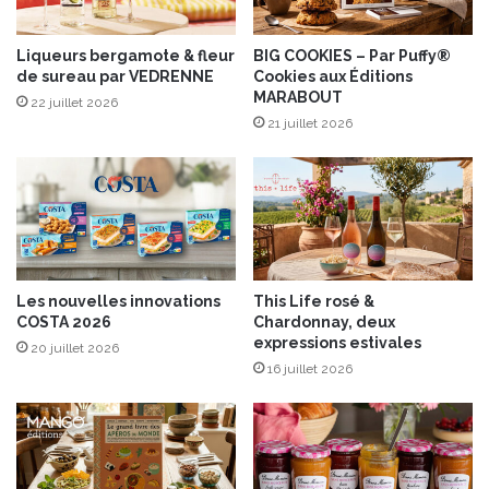
a
P
u
a
B
r
Liqueurs bergamote & fleur
BIG COOKIES – Par Puffy®
e
de sureau par VEDRENNE
Cookies aux Éditions
Y
MARABOUT
a
v
22 juillet 2026
u
e
21 juillet 2026
f
s
o
C
r
a
t
m
d
e
b
Les nouvelles innovations
This Life rosé &
o
COSTA 2026
Chardonnay, deux
r
expressions estivales
20 juillet 2026
d
16 juillet 2026
e
e
t
P
h