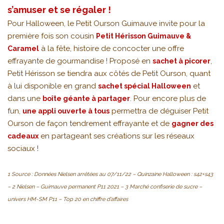
s’amuser et se régaler !
Pour Halloween, le Petit Ourson Guimauve invite pour la
première fois son cousin
Petit Hérisson Guimauve &
à la fête, histoire de concocter une offre
Caramel
effrayante de gourmandise ! Proposé en
,
sachet à picorer
Petit Hérisson se tiendra aux côtés de Petit Ourson, quant
à lui disponible en grand
et
sachet spécial Halloween
dans une
. Pour encore plus de
boîte géante à partager
fun,
permettra de déguiser Petit
une appli ouverte à tous
Ourson de façon tendrement effrayante et de
gagner des
en partageant ses créations sur les réseaux
cadeaux
sociaux !
1 Source : Données Nielsen arrêtées au 07/11/22 – Quinzaine Halloween : s42+s43
– 2 Nielsen – Guimauve permanent P11 2021 – 3 Marché confiserie de sucre –
univers HM-SM P11 – Top 20 en chiffre d’affaires