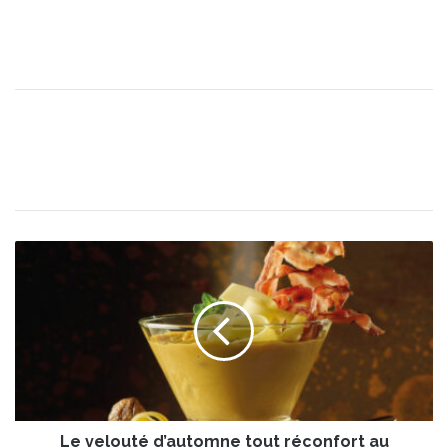
L
e
v
e
l
o
u
t
é
Le velouté d’automne tout réconfort au
d