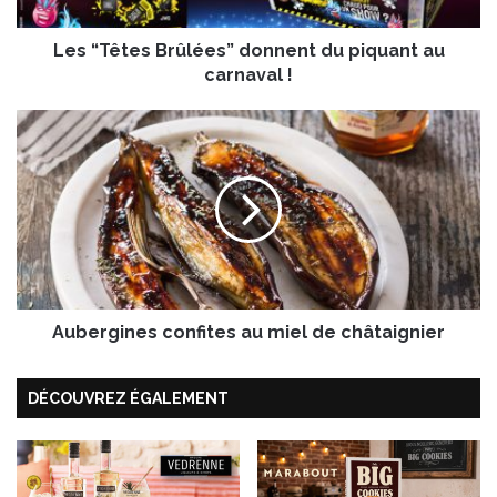
e
s
Les “Têtes Brûlées” donnent du piquant au
B
r
carnaval !
û
l
A
é
u
e
b
s
e
”
r
d
g
o
i
n
n
n
e
e
Aubergines confites au miel de châtaignier
s
n
c
t
o
DÉCOUVREZ ÉGALEMENT
d
n
u
f
p
i
i
t
q
e