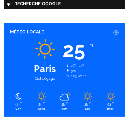
RECHERCHE GOOGLE
MÉTÉO LOCALE
25
℃
Paris
26º - 24º
32%
2.23 km/h
Ciel dégagé
25
32
35
35
33
℃
℃
℃
℃
℃
ven
sam
dim
lun
mar