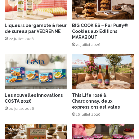
u
s
a
a
n
u
t
Liqueurs bergamote & fleur
BIG COOKIES – Par Puffy®
m
de sureau par VEDRENNE
Cookies aux Éditions
a
i
MARABOUT
u
e
22 juillet 2026
c
21 juillet 2026
l
a
d
r
e
n
c
a
h
v
â
a
t
l
a
Les nouvelles innovations
This Life rosé &
!
i
COSTA 2026
Chardonnay, deux
g
expressions estivales
20 juillet 2026
n
16 juillet 2026
i
e
r