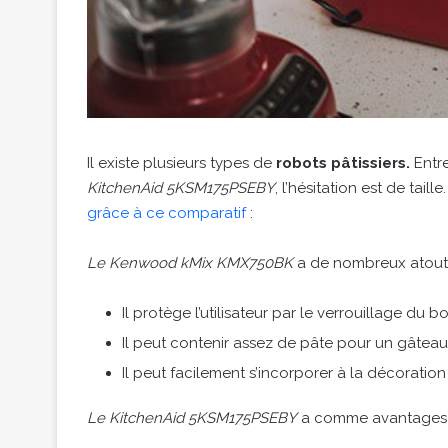
Il existe plusieurs types de
robots pâtissiers.
Entr
KitchenAid 5KSM175PSEBY
, l’hésitation est de taill
grâce à ce comparatif
:
Le Kenwood kMix KMX750BK
a de nombreux atouts
Il protège l’utilisateur par le verrouillage du bol
Il peut contenir assez de pâte pour un gâteau
Il peut facilement s’incorporer à la décoration
Le KitchenAid 5KSM175PSEBY
a comme avantages 