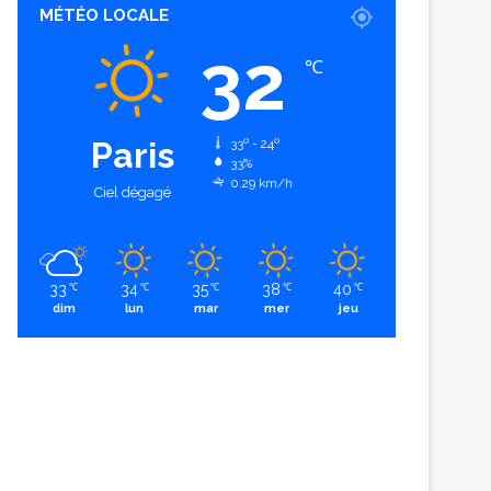
MÉTÉO LOCALE
32
℃
Paris
33º - 24º
33%
0.29 km/h
Ciel dégagé
33
34
35
38
40
℃
℃
℃
℃
℃
dim
lun
mar
mer
jeu