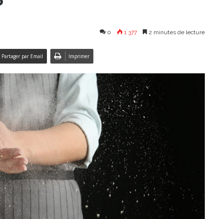
?
0
1 377
2 minutes de lecture
Partager par Email
Imprimer