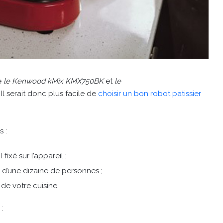
e
le Kenwood kMix KMX750BK
et
le
e. Il serait donc plus facile de
choisir un bon robot patissier
 :
 fixé sur l’appareil ;
 d’une dizaine de personnes ;
 de votre cuisine.
: