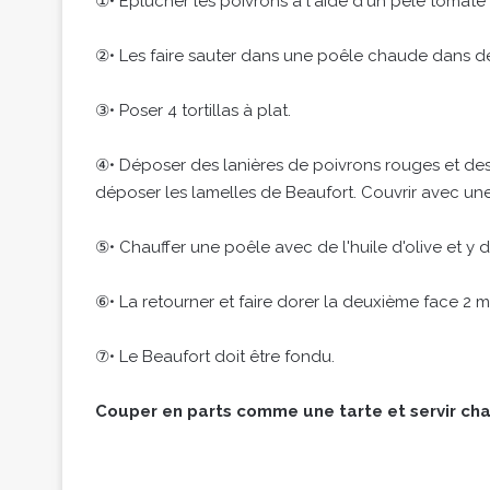
①• Éplucher les poivrons à l'aide d'un pèle tomate et
②• Les faire sauter dans une poêle chaude dans de l'
③• Poser 4 tortillas à plat.
④• Déposer des lanières de poivrons rouges et des 
déposer les lamelles de Beaufort. Couvrir avec une
⑤• Chauffer une poêle avec de l'huile d'olive et y dé
⑥• La retourner et faire dorer la deuxième face 2 m
⑦• Le Beaufort doit être fondu.
Couper en parts comme une tarte et servir ch