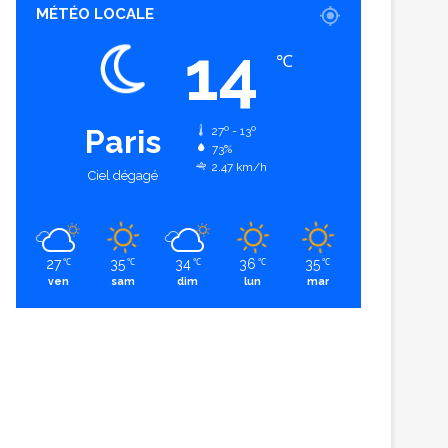
MÉTÉO LOCALE
14
℃
Paris
27º - 13º
73%
2.47 km/h
Ciel dégagé
27
35
34
36
35
℃
℃
℃
℃
℃
ven
sam
dim
lun
mar