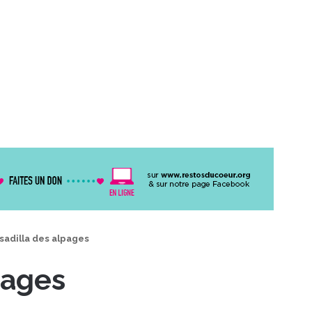
adilla des alpages
pages