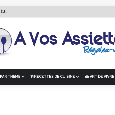
 Édition de “La Semaine des Chefs” du 19 au 24 octobre 2026
PAR THÈME
RECETTES DE CUISINE
ART DE VIVRE