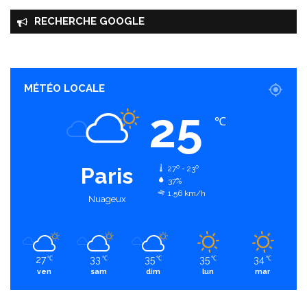
RECHERCHE GOOGLE
MÉTÉO LOCALE
25
℃
Paris
27º - 23º
37%
1.56 km/h
Nuageux
27
33
35
35
34
℃
℃
℃
℃
℃
ven
sam
dim
lun
mar