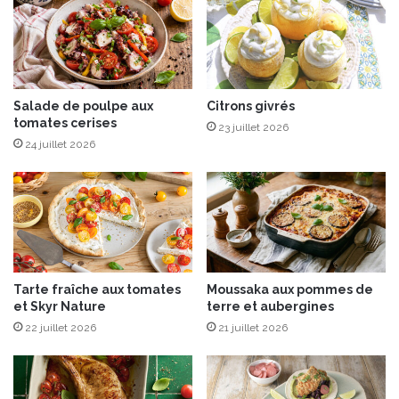
e
Salade de poulpe aux
Citrons givrés
tomates cerises
23 juillet 2026
24 juillet 2026
Tarte fraîche aux tomates
Moussaka aux pommes de
et Skyr Nature
terre et aubergines
22 juillet 2026
21 juillet 2026