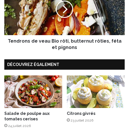
i
d
t
r
s
o
u
n
r
s
l
d
i
Tendrons de veau Bio rôti, butternut rôties, féta
e
t
v
et pignons
d
e
e
a
g
DÉCOUVREZ ÉGALEMENT
u
r
B
o
i
s
o
s
r
e
ô
l
t
,
i
c
,
Salade de poulpe aux
Citrons givrés
r
tomates cerises
b
23 juillet 2026
è
u
24 juillet 2026