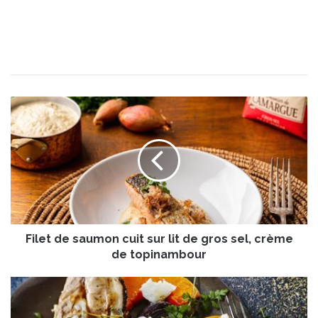
F
i
l
e
t
d
e
s
a
Filet de saumon cuit sur lit de gros sel, crème
u
m
de topinambour
o
n
T
c
e
u
n