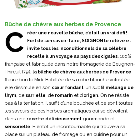
Bûche de chèvre aux herbes de Provence
C
réer une nouvelle bûche, c’était un vrai défi !
Fort de son savoir-faire, SOIGNON le relève et
invite tous les inconditionnels de sa célèbre
100%
recette à un voyage au pays des cigales.
française et fabriquée dans notre fromagerie de Beugnon-
Thireuil (79),
la bûche de chèvre aux herbes de Provence
fleure bon le Midi. Habillée de sa robe blanche veloutée,
elle dissimule en son
, un subtil
cœur fondant
mélange de
, de
, de
et d’
. On ne résiste
thym
sarriette
romarin
origan
pas à la tentation. Il suffit d’une bouchée et ce sont toutes
les saveurs de ces herbes aromatiques qui se dévoilent
dans une
gourmande et
recette
délicieusement
. Bientôt un incontournable qui trouvera sa
sensorielle
place sur un plateau de fromage ou en cuisine pour un