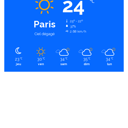
24
℃
Paris
25º - 22º
37%
2.68 km/h
Ciel dégagé
23
30
34
35
34
℃
℃
℃
℃
℃
jeu
ven
sam
dim
lun