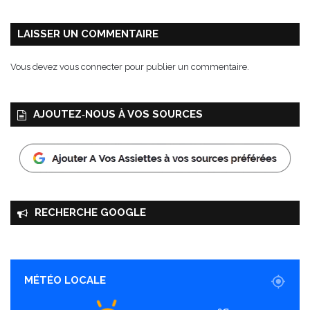
i
g
n
LAISSER UN COMMENTAIRE
o
n
Vous devez
vous connecter
pour publier un commentaire.
s
AJOUTEZ‑NOUS À VOS SOURCES
RECHERCHE GOOGLE
MÉTÉO LOCALE