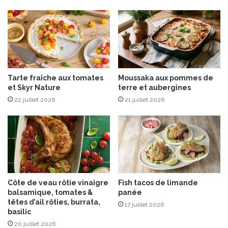
m
t
e
t
d
e
e
r
t
n
o
u
p
t
Tarte fraîche aux tomates
Moussaka aux pommes de
i
r
et Skyr Nature
terre et aubergines
n
ô
a
22 juillet 2026
21 juillet 2026
t
m
i
b
e
o
s
u
,
r
f
é
t
Côte de veau rôtie vinaigre
Fish tacos de limande
a
balsamique, tomates &
panée
e
têtes d’ail rôties, burrata,
17 juillet 2026
t
basilic
p
20 juillet 2026