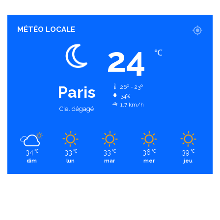
MÉTÉO LOCALE
24
℃
Paris
26º - 23º
34%
1.7 km/h
Ciel dégagé
34
33
33
36
39
℃
℃
℃
℃
℃
dim
lun
mar
mer
jeu