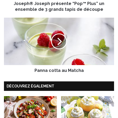
Joseph® Joseph présente “Pop™ Plus” un
s
e
ensemble de 3 grands tapis de découpe
p
h
P
p
a
r
n
é
n
s
a
e
c
n
o
t
t
e
t
“
Panna cotta au Matcha
a
P
a
o
u
DÉCOUVREZ ÉGALEMENT
p
M
™
a
P
t
l
c
u
h
s
a