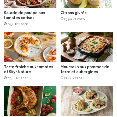
”
u
n
Salade de poulpe aux
Citrons givrés
tomates cerises
e
23 juillet 2026
n
24 juillet 2026
s
e
m
b
l
e
d
Tarte fraîche aux tomates
Moussaka aux pommes de
e
et Skyr Nature
terre et aubergines
3
22 juillet 2026
21 juillet 2026
g
r
a
n
d
s
t
a