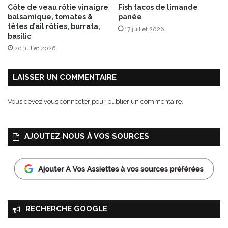
Côte de veau rôtie vinaigre
Fish tacos de limande
p
balsamique, tomates &
panée
i
têtes d’ail rôties, burrata,
17 juillet 2026
s
basilic
d
20 juillet 2026
e
d
é
LAISSER UN COMMENTAIRE
c
o
Vous devez
vous connecter
pour publier un commentaire.
u
p
e
AJOUTEZ‑NOUS À VOS SOURCES
RECHERCHE GOOGLE