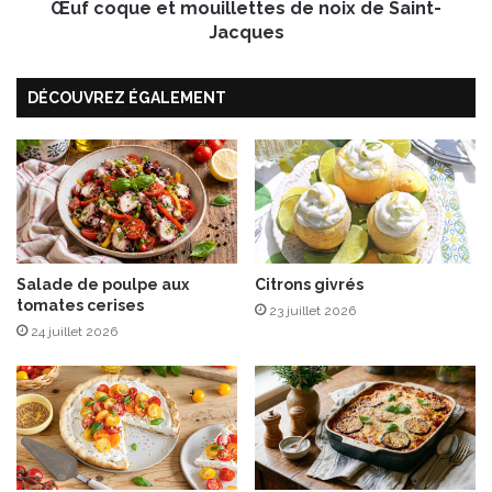
:
Œuf coque et mouillettes de noix de Saint-
t
l
m
Jacques
e
o
s
u
DÉCOUVREZ ÉGALEMENT
C
i
a
l
n
l
e
e
t
t
t
t
e
e
s
s
5
d
Salade de poulpe aux
Citrons givrés
tomates cerises
0
e
23 juillet 2026
c
n
24 juillet 2026
l
o
!
i
x
d
e
S
a