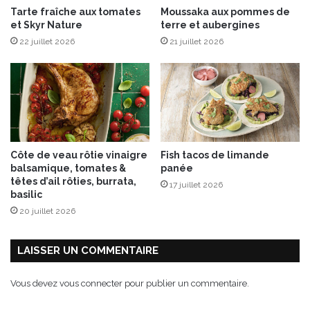
Tarte fraîche aux tomates
Moussaka aux pommes de
i
et Skyr Nature
terre et aubergines
n
22 juillet 2026
21 juillet 2026
t
-
J
a
c
q
u
e
Côte de veau rôtie vinaigre
Fish tacos de limande
s
balsamique, tomates &
panée
têtes d’ail rôties, burrata,
17 juillet 2026
basilic
20 juillet 2026
LAISSER UN COMMENTAIRE
Vous devez
vous connecter
pour publier un commentaire.