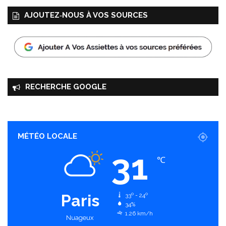
AJOUTEZ‑NOUS À VOS SOURCES
RECHERCHE GOOGLE
MÉTÉO LOCALE
31
℃
Paris
33º - 24º
34%
1.26 km/h
Nuageux