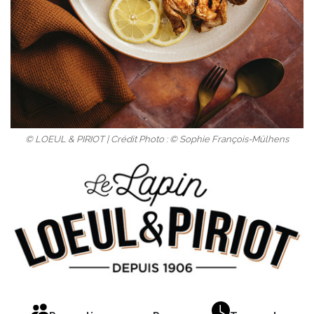
© LOEUL & PIRIOT | Crédit Photo : © Sophie François-Mülhens