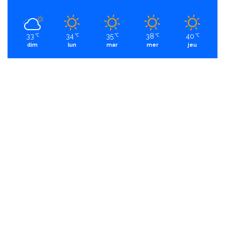
33
34
35
38
40
℃
℃
℃
℃
℃
dim
lun
mar
mer
jeu