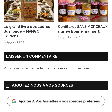
m
e
s
d
e
Le grand livre des apéros
Confitures SANS MORCEAUX
t
du monde – MANGO
signée Bonne maman®
e
Éditions
13 juillet 2026
r
15 juillet 2026
r
e
P
LAISSER UN COMMENTAIRE
o
m
Vous devez
vous connecter
pour publier un commentaire.
p
a
d
AJOUTEZ‑NOUS À VOS SOURCES
o
u
r