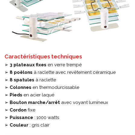
Caractéristiques techniques
➢
3 plateaux fixes
en verre trempé
➢
8 poêlons
à raclette avec revêtement céramique
➢
8 spatules
à raclette
➢
Colonnes
en thermodurcissable
➢
Pieds
en acier laqué
➢
Bouton marche/arrêt
avec voyant lumineux
➢
Cordon
fixe
➢
Puissance
: 1000 watts
➢
Couleur
: gris clair