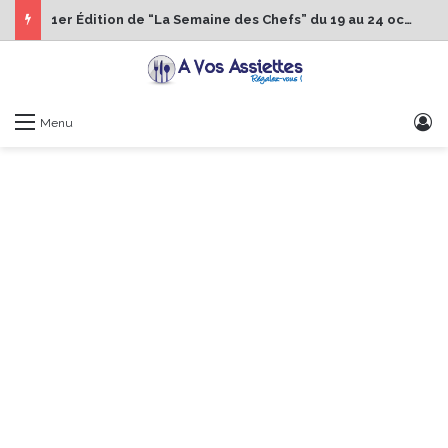
1er Édition de “La Semaine des Chefs” du 19 au 24 octobre 2026
S
Menu