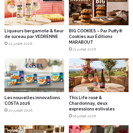
i
o
l
n
l
d
é
u
e
e
Liqueurs bergamote & fleur
BIG COOKIES – Par Puffy®
de sureau par VEDRENNE
Cookies aux Éditions
d
MARABOUT
e
22 juillet 2026
p
21 juillet 2026
o
i
r
e
a
u
x
Les nouvelles innovations
This Life rosé &
a
COSTA 2026
Chardonnay, deux
u
expressions estivales
20 juillet 2026
x
16 juillet 2026
p
o
m