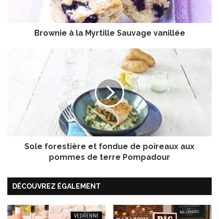
e
à
l
Brownie à la Myrtille Sauvage vanillée
a
M
y
S
r
o
t
l
i
e
l
f
l
o
e
r
S
e
a
s
u
Sole forestière et fondue de poireaux aux
t
v
i
pommes de terre Pompadour
a
è
g
r
DÉCOUVREZ ÉGALEMENT
e
e
v
e
a
t
n
f