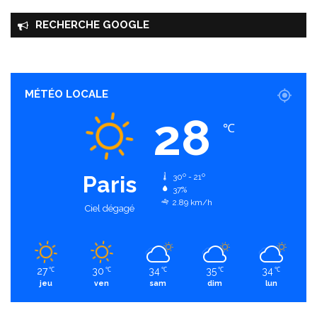
RECHERCHE GOOGLE
MÉTÉO LOCALE
28
℃
Paris
30º - 21º
37%
2.89 km/h
Ciel dégagé
27
30
34
35
34
℃
℃
℃
℃
℃
jeu
ven
sam
dim
lun