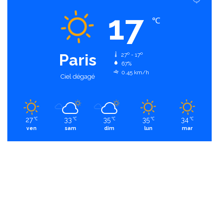
17
℃
Paris
27º - 17º
67%
0.45 km/h
Ciel dégagé
27
33
35
35
34
℃
℃
℃
℃
℃
ven
sam
dim
lun
mar