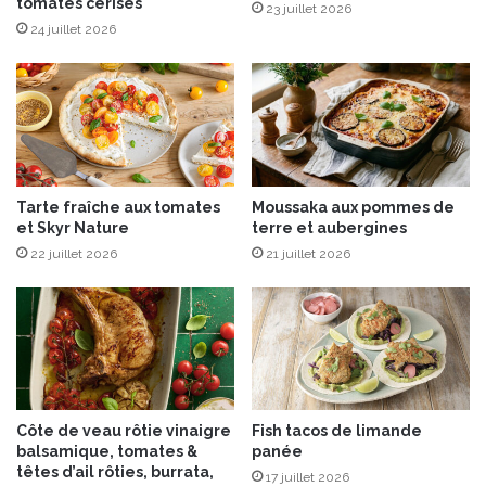
tomates cerises
e
23 juillet 2026
t
24 juillet 2026
n
a
m
i
e
n
n
Tarte fraîche aux tomates
Moussaka aux pommes de
e
et Skyr Nature
terre et aubergines
22 juillet 2026
21 juillet 2026
Côte de veau rôtie vinaigre
Fish tacos de limande
balsamique, tomates &
panée
têtes d’ail rôties, burrata,
17 juillet 2026