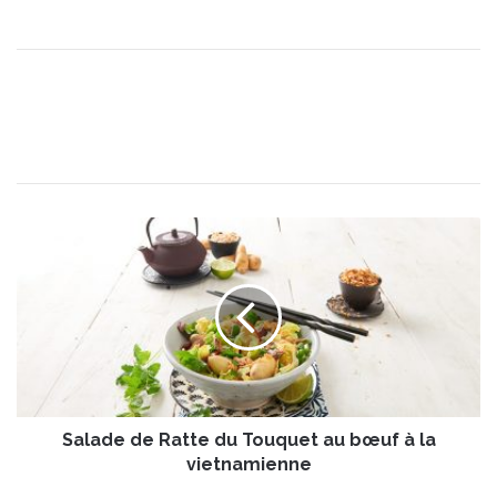
S
a
l
a
d
e
d
e
R
Salade de Ratte du Touquet au bœuf à la
a
t
vietnamienne
t