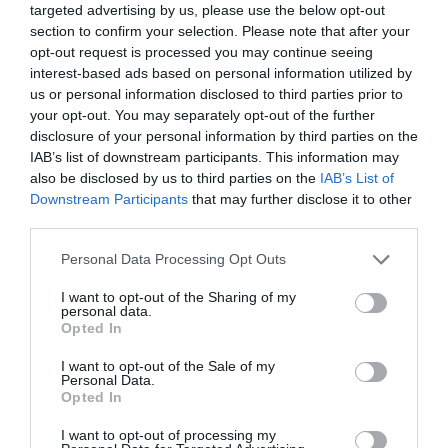
targeted advertising by us, please use the below opt-out
www.poissons-coquillages-crustaces.fr
section to confirm your selection. Please note that after your
opt-out request is processed you may continue seeing
interest-based ads based on personal information utilized by
us or personal information disclosed to third parties prior to
your opt-out. You may separately opt-out of the further
disclosure of your personal information by third parties on the
IAB’s list of downstream participants. This information may
also be disclosed by us to third parties on the
IAB’s List of
Downstream Participants
that may further disclose it to other
Copyright & Crédits Photos : © Poissons Coquillages et Crustacés |
third parties.
Tous droits de reproduction réservés
Please note that this website/app uses one or more Google
Personal Data Processing Opt Outs
services and may gather and store information including but
Mots-clés
Coquillages
Crustacés
Mafé
Maigre
not limited to your visit or usage behaviour. You may click to
I want to opt-out of the Sharing of my
Poissons
Ragoût
personal data.
grant or deny consent to Google and its third-party tags to
Opted In
use your data for below specified purposes in below Google
Pinterest
Partager par Email
consent section.
I want to opt-out of the Sale of my
Personal Data.
Opted In
I want to opt-out of processing my