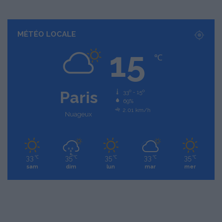
MÉTÉO LOCALE
15
℃
Paris
33º - 15º
69%
2.01 km/h
Nuageux
33
35
35
33
35
℃
℃
℃
℃
℃
sam
dim
lun
mar
mer