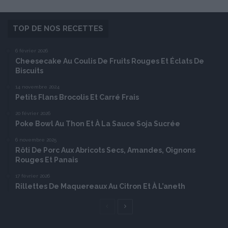
TOP DE NOS RECETTES
6 février 2026
Cheesecake Au Coulis De Fruits Rouges Et Éclats De
Biscuits
14 novembre 2024
Petits Flans Brocolis Et Carré Frais
20 février 2026
Poke Bowl Au Thon Et À La Sauce Soja Sucrée
6 novembre 2025
Rôti De Porc Aux Abricots Secs, Amandes, Oignons
Rouges Et Panais
17 février 2026
Rillettes De Maquereaux Au Citron Et À L’aneth
Page
Page
précédente
suivante