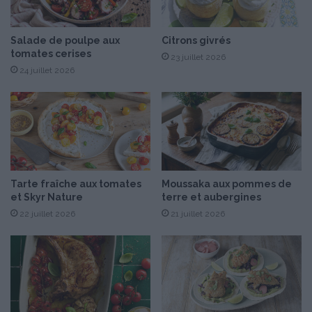
i
u
è
p
r
a
Salade de poulpe aux
Citrons givrés
e
tomates cerises
m
23 juillet 2026
f
p
24 juillet 2026
o
l
i
e
s
m
d
o
u
u
5
s
a
s
Tarte fraîche aux tomates
Moussaka aux pommes de
u
e
et Skyr Nature
terre et aubergines
8
d
m
22 juillet 2026
21 juillet 2026
e
a
F
i
l
2
o
0
r
2
i
2
d