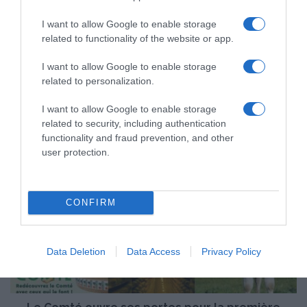
I want to allow Google to enable storage
related to functionality of the website or app.
I want to allow Google to enable storage
related to personalization.
I want to allow Google to enable storage
related to security, including authentication
functionality and fraud prevention, and other
user protection.
L
e
CONFIRM
C
o
m
t
Data Deletion
Data Access
Privacy Policy
é
o
u
v