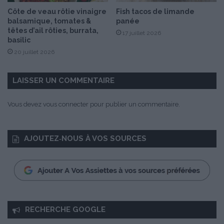
e
Côte de veau rôtie vinaigre
Fish tacos de limande
balsamique, tomates &
panée
têtes d’ail rôties, burrata,
17 juillet 2026
basilic
20 juillet 2026
LAISSER UN COMMENTAIRE
Vous devez
vous connecter
pour publier un commentaire.
AJOUTEZ‑NOUS À VOS SOURCES
RECHERCHE GOOGLE