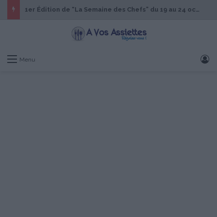
1er Édition de “La Semaine des Chefs” du 19 au 24 octobre 2026
S
Menu