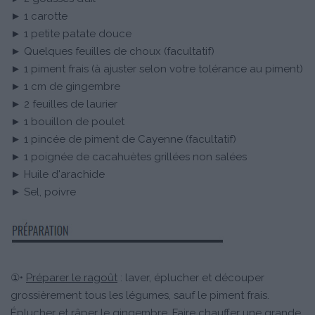
► 1 carotte
► 1 petite patate douce
► Quelques feuilles de choux (facultatif)
► 1 piment frais (à ajuster selon votre tolérance au piment)
► 1 cm de gingembre
► 2 feuilles de laurier
► 1 bouillon de poulet
► 1 pincée de piment de Cayenne (facultatif)
► 1 poignée de cacahuètes grillées non salées
► Huile d'arachide
► Sel, poivre
①•
Préparer le ragoût
: laver, éplucher et découper
grossièrement tous les légumes, sauf le piment frais.
Éplucher et râper le gingembre. Faire chauffer une grande