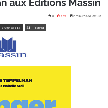
n aux Éditions Massin
0
3 698
2 minutes de lecture
Partager par Email
Imprimer