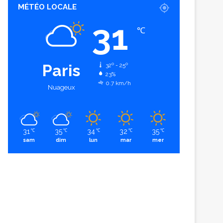
MÉTÉO LOCALE
31
℃
Paris
32º - 25º
23%
0.7 km/h
Nuageux
31
35
34
32
35
℃
℃
℃
℃
℃
sam
dim
lun
mar
mer