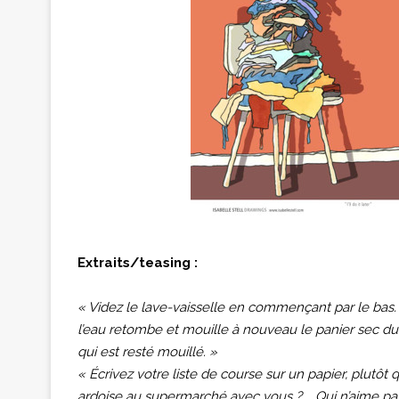
Extraits/teasing :
« Videz le lave-vaisselle en commençant par le bas.
l’eau retombe et mouille à nouveau le panier sec du
qui est resté mouillé. »
« Écrivez votre liste de course sur un papier, plutôt
ardoise au supermarché avec vous ? … Qui n’aime pa