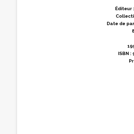
Éditeur 
Collect
Date de par
19
ISBN :
Pr