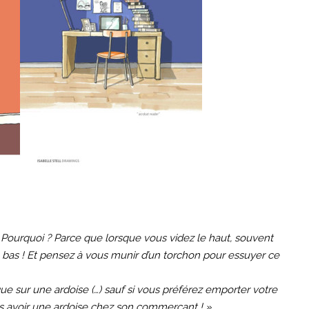
 Pourquoi ? Parce que lorsque vous videz le haut, souvent
 bas ! Et pensez à vous munir d’un torchon pour essuyer ce
 que sur une ardoise (…) sauf si vous préférez emporter votre
s avoir une ardoise chez son commerçant ! »