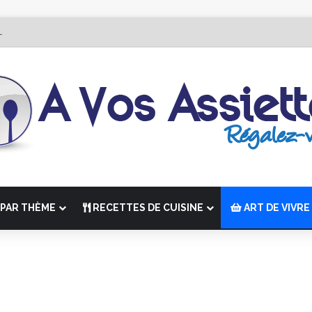
Édition de “La Semaine des Chefs” du 19 au 24 octobre 2026
PAR THÈME
RECETTES DE CUISINE
ART DE VIVRE