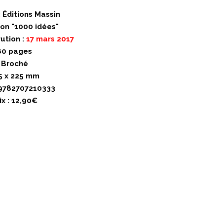
: Éditions Massin
ion "1000 idées"
ution :
17 mars 2017
80 pages
Broché
5 x 225 mm
 9782707210333
ix : 12,90€