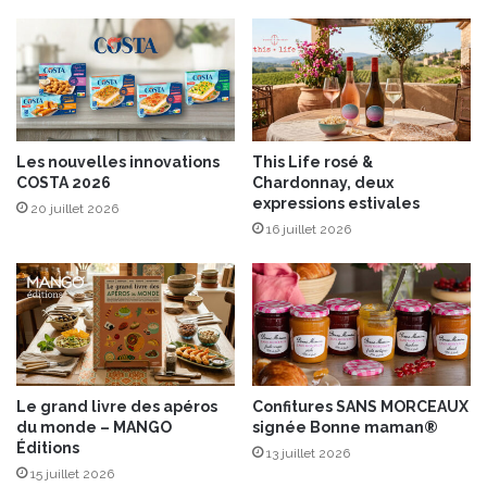
»
d
e
V
i
r
g
Les nouvelles innovations
This Life rosé &
i
COSTA 2026
Chardonnay, deux
n
expressions estivales
20 juillet 2026
i
16 juillet 2026
e
T
e
m
p
e
l
m
Le grand livre des apéros
Confitures SANS MORCEAUX
a
du monde – MANGO
signée Bonne maman®
n
Éditions
13 juillet 2026
a
15 juillet 2026
u