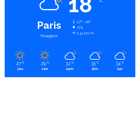
18
℃
Paris
27º - 18º
71%
2.41 km/h
Nuageux
27
29
32
35
34
℃
℃
℃
℃
℃
jeu
ven
sam
dim
lun