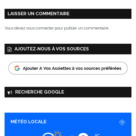
x
É
LAISSER UN COMMENTAIRE
d
i
Vous devez
vous connecter
pour publier un commentaire.
t
i
o
AJOUTEZ‑NOUS À VOS SOURCES
n
s
M
a
s
s
i
RECHERCHE GOOGLE
n
MÉTÉO LOCALE