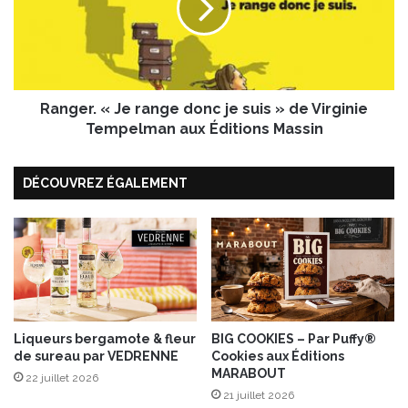
a
e
r
r
a
.
m
«
e
J
l
Ranger. « Je range donc je suis » de Virginie
e
r
Tempelman aux Éditions Massin
a
n
DÉCOUVREZ ÉGALEMENT
g
e
d
o
n
c
j
e
s
Liqueurs bergamote & fleur
BIG COOKIES – Par Puffy®
de sureau par VEDRENNE
Cookies aux Éditions
u
MARABOUT
i
22 juillet 2026
s
21 juillet 2026