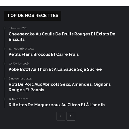
TOP DE NOS RECETTES
6 février 2026
Cheesecake Au Coulis De Fruits Rouges Et Éclats De
Biscuits
14 novembre 2024
Petits Flans Brocolis Et Carré Frais
20 février 2026
Poke Bowl Au Thon Et À La Sauce Soja Sucrée
6 novembre 2025
Rôti De Porc Aux Abricots Secs, Amandes, Oignons
Rouges Et Panais
17 février 2026
Rillettes De Maquereaux Au Citron Et À L’aneth
Page
Page
précédente
suivante