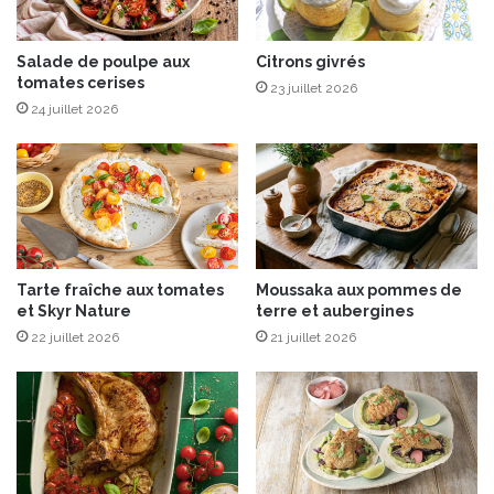
e
é
s
e
,
P
Salade de poulpe aux
Citrons givrés
é
tomates cerises
r
23 juillet 2026
p
e
24 juillet 2026
i
s
c
t
e
i
s
g
i
e
n
U
d
n
Tarte fraîche aux tomates
Moussaka aux pommes de
i
i
et Skyr Nature
terre et aubergines
e
q
n
22 juillet 2026
21 juillet 2026
u
n
e
e
O
s
g
e
r
”