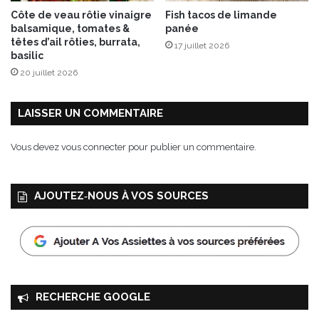
1
Côte de veau rôtie vinaigre
Fish tacos de limande
0
balsamique, tomates &
panée
0
têtes d’ail rôties, burrata,
17 juillet 2026
%
basilic
C
20 juillet 2026
h
a
r
LAISSER UN COMMENTAIRE
d
o
Vous devez
vous connecter
pour publier un commentaire.
n
n
a
AJOUTEZ‑NOUS À VOS SOURCES
y
d
'
O
g
e
r
RECHERCHE GOOGLE
G
r