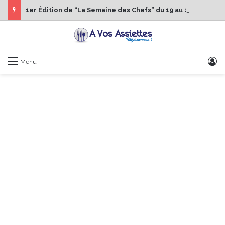
1er Édition de “La Semaine des Chefs” du 19 au 24 octobre 2026
S
Menu