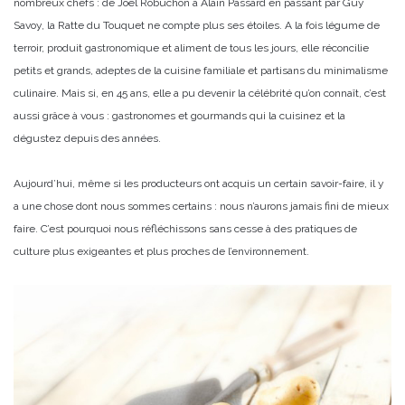
nombreux chefs : de Joël Robuchon à Alain Passard en passant par Guy
Savoy, la Ratte du Touquet ne compte plus ses étoiles. A la fois légume de
terroir, produit gastronomique et aliment de tous les jours, elle réconcilie
petits et grands, adeptes de la cuisine familiale et partisans du minimalisme
culinaire. Mais si, en 45 ans, elle a pu devenir la célébrité qu’on connaît, c’est
aussi grâce à vous : gastronomes et gourmands qui la cuisinez et la
dégustez depuis des années.
Aujourd’hui, même si les producteurs ont acquis un certain savoir-faire, il y
a une chose dont nous sommes certains : nous n’aurons jamais fini de mieux
faire. C’est pourquoi nous réfléchissons sans cesse à des pratiques de
culture plus exigeantes et plus proches de l’environnement.