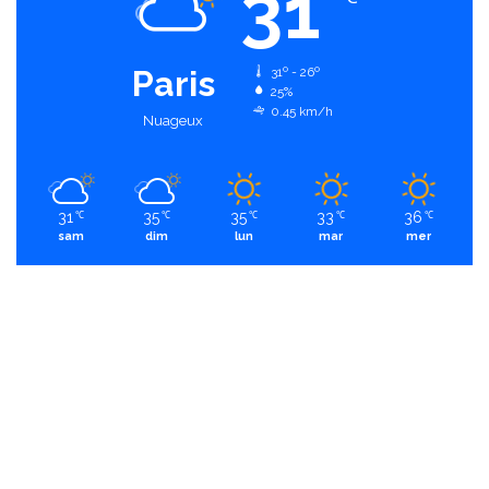
31
Paris
31º - 26º
25%
0.45 km/h
Nuageux
31
35
35
33
36
℃
℃
℃
℃
℃
sam
dim
lun
mar
mer