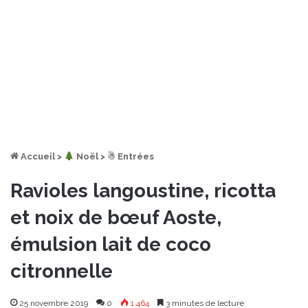
Accueil
>
︎ Noël
>
☃ Entrées
Ravioles langoustine, ricotta
et noix de bœuf Aoste,
émulsion lait de coco
citronnelle
25 novembre 2019
0
1 464
3 minutes de lecture