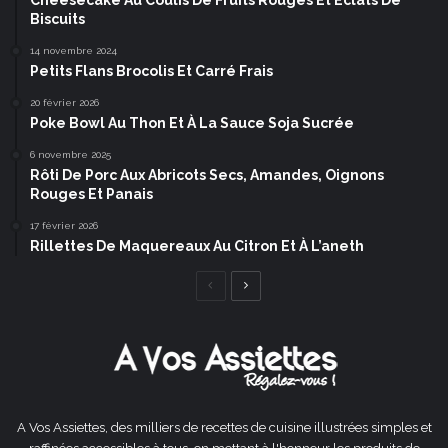
Cheesecake Au Coulis De Fruits Rouges Et Éclats De
Biscuits
14 novembre 2024
Petits Flans Brocolis Et Carré Frais
20 février 2026
Poke Bowl Au Thon Et À La Sauce Soja Sucrée
6 novembre 2025
Rôti De Porc Aux Abricots Secs, Amandes, Oignons
Rouges Et Panais
17 février 2026
Rillettes De Maquereaux Au Citron Et À L’aneth
Page
Page
précédente
suivante
A Vos Assiettes, des milliers de recettes de cuisine illustrées simples et