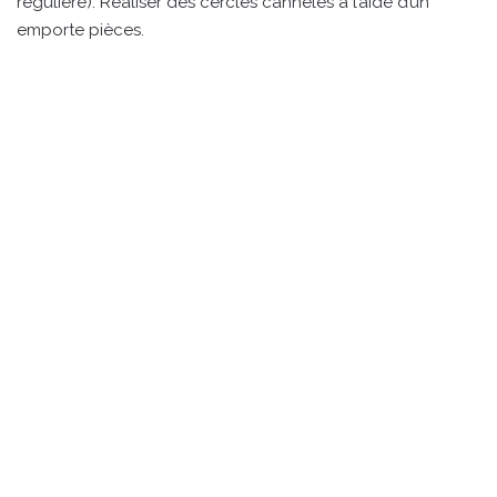
régulière). Réaliser des cercles cannelés à l’aide d’un
emporte pièces.