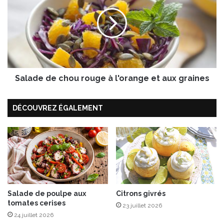
r
l
o
a
s
d
e
e
&
d
a
e
m
c
a
Salade de chou rouge à l'orange et aux graines
h
n
o
d
u
DÉCOUVREZ ÉGALEMENT
e
r
s
o
n
u
a
g
t
e
u
à
r
l
e
'
s
Salade de poulpe aux
Citrons givrés
o
tomates cerises
r
23 juillet 2026
a
24 juillet 2026