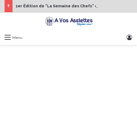
1er Édition de “La Semaine des Chefs” du 19 au 24 octobre 2026
S
Menu