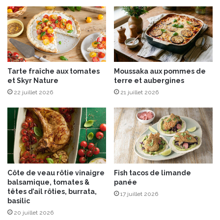
n
g
e
e
t
a
u
Tarte fraîche aux tomates
Moussaka aux pommes de
x
et Skyr Nature
terre et aubergines
g
22 juillet 2026
21 juillet 2026
r
a
i
n
e
s
Côte de veau rôtie vinaigre
Fish tacos de limande
balsamique, tomates &
panée
têtes d’ail rôties, burrata,
17 juillet 2026
basilic
20 juillet 2026