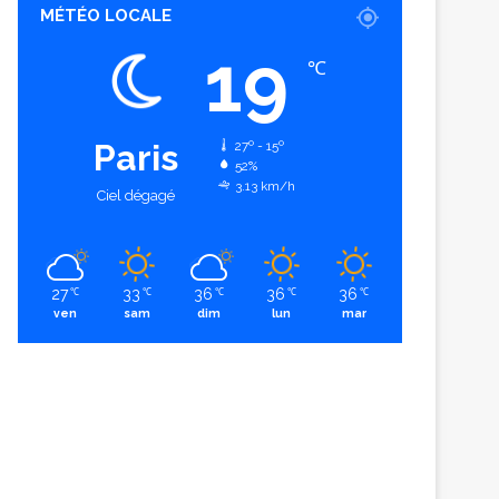
MÉTÉO LOCALE
19
℃
Paris
27º - 15º
52%
3.13 km/h
Ciel dégagé
27
33
36
36
36
℃
℃
℃
℃
℃
ven
sam
dim
lun
mar