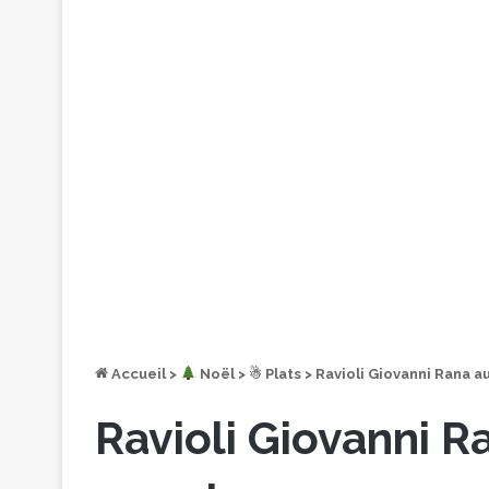
Accueil
>
︎ Noël
>
☃ Plats
>
Ravioli Giovanni Rana a
Ravioli Giovanni R