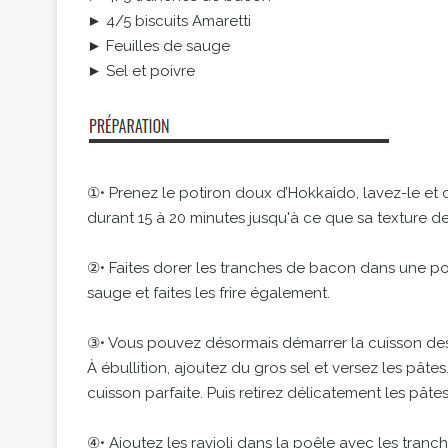
► 4/5 biscuits Amaretti
► Feuilles de sauge
► Sel et poivre
①• Prenez le potiron doux d’Hokkaido, lavez-le et c
durant 15 à 20 minutes jusqu'à ce que sa texture d
②• Faites dorer les tranches de bacon dans une poêl
sauge et faites les frire également.
③• Vous pouvez désormais démarrer la cuisson des ra
À ébullition, ajoutez du gros sel et versez les pâtes
cuisson parfaite. Puis retirez délicatement les pâtes
④• Ajoutez les ravioli dans la poêle avec les tran