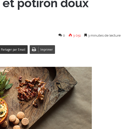
 et potiron doux
0
3 051
3 minutes de lecture
Partager par Email
Imprimer