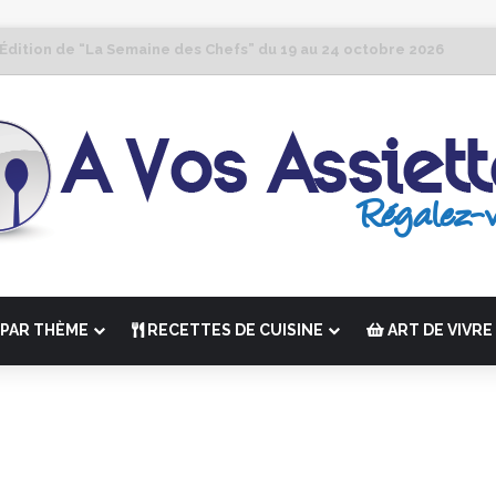
 Édition de “La Semaine des Chefs” du 19 au 24 octobre 2026
PAR THÈME
RECETTES DE CUISINE
ART DE VIVRE