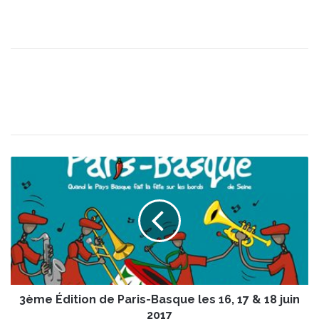
3
è
m
e
É
d
i
t
i
3ème Édition de Paris-Basque les 16, 17 & 18 juin
o
n
2017