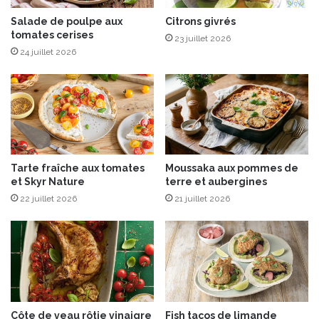
7
a
&
n
Salade de poulpe aux
Citrons givrés
1
tomates cerises
c
23 juillet 2026
8
s
24 juillet 2026
j
s
u
e
i
r
n
v
2
i
0
a
1
v
Tarte fraîche aux tomates
Moussaka aux pommes de
7
e
et Skyr Nature
terre et aubergines
c
22 juillet 2026
21 juillet 2026
d
e
s
P
e
t
i
t
Côte de veau rôtie vinaigre
Fish tacos de limande