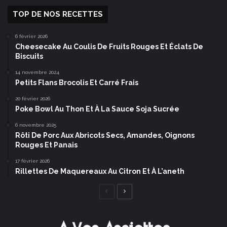
TOP DE NOS RECETTES
6 février 2026
Cheesecake Au Coulis De Fruits Rouges Et Éclats De
Biscuits
14 novembre 2024
Petits Flans Brocolis Et Carré Frais
20 février 2026
Poke Bowl Au Thon Et À La Sauce Soja Sucrée
6 novembre 2025
Rôti De Porc Aux Abricots Secs, Amandes, Oignons
Rouges Et Panais
17 février 2026
Rillettes De Maquereaux Au Citron Et À L’aneth
Page
Page
précédente
suivante