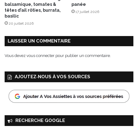
s
balsamique, tomates &
panée
L
têtes d’ail rôties, burrata,
17 juillet 2026
é
basilic
g
20 juillet 2026
u
m
e
LAISSER UN COMMENTAIRE
s
&
Vous devez
vous connecter
pour publier un commentaire.
P
a
n
AJOUTEZ‑NOUS À VOS SOURCES
c
e
t
t
a
g
r
RECHERCHE GOOGLE
i
l
l