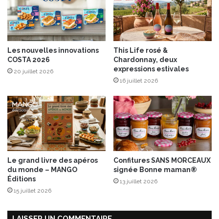
e
s
f
o
n
Les nouvelles innovations
This Life rosé &
d
COSTA 2026
Chardonnay, deux
u
expressions estivales
20 juillet 2026
s
16 juillet 2026
d
e
l
a
r
a
c
l
Le grand livre des apéros
Confitures SANS MORCEAUX
e
du monde – MANGO
signée Bonne maman®
t
Éditions
13 juillet 2026
t
15 juillet 2026
e
!
LAISSER UN COMMENTAIRE