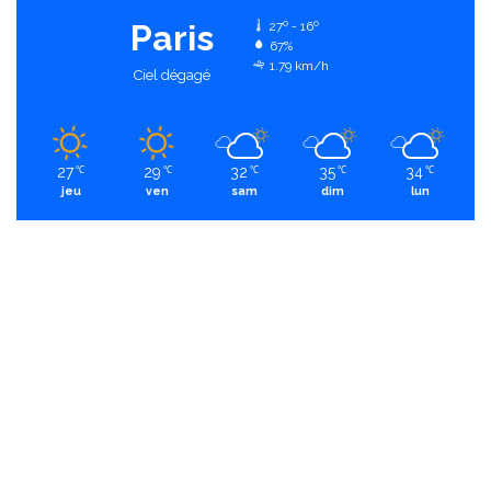
Paris
27º - 16º
67%
1.79 km/h
Ciel dégagé
27
29
32
35
34
℃
℃
℃
℃
℃
jeu
ven
sam
dim
lun