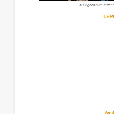
© Grignan livre truffe 
LE 
Vendr