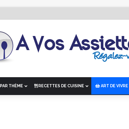
ition de “La Semaine des Chefs” du 19 au 24 octobre 2026
PAR THÈME
RECETTES DE CUISINE
ART DE VIVRE