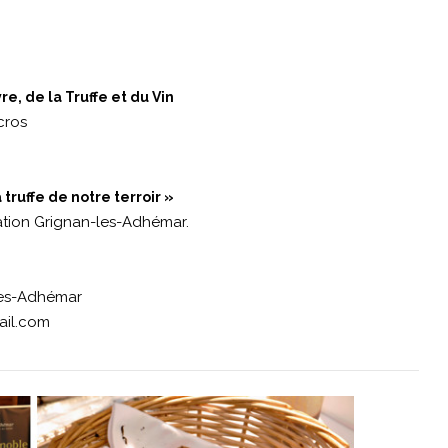
e, de la Truffe et du Vin
cros
 truffe de notre terroir »
ation Grignan-les-Adhémar.
les-Adhémar
ail.com