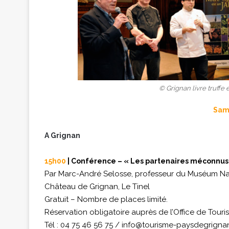
© Grignan livre truffe 
Same
A Grignan
15h00
| Conférence – « Les partenaires méconnus d
Par Marc-André Selosse, professeur du Muséum Natio
Château de Grignan, Le Tinel
Gratuit – Nombre de places limité.
Réservation obligatoire auprès de l’Office de To
Tél : 04 75 46 56 75 /
info@tourisme-paysdegrigna