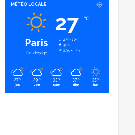
MÉTÉO LOCALE
27
℃
Paris
27º - 20º
40%
2.95 km/h
Ciel dégagé
27
29
33
37
35
℃
℃
℃
℃
℃
jeu
ven
sam
dim
lun