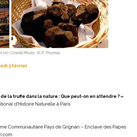
et vin | Crédit Photo : © P. Thomas
di 3 février
e la truffe dans la nature : Que peut-on en attendre ? »
nal d'Histoire Naturelle à Paris
urisme Communautaire Pays de Grignan – Enclave des Papes
n.com