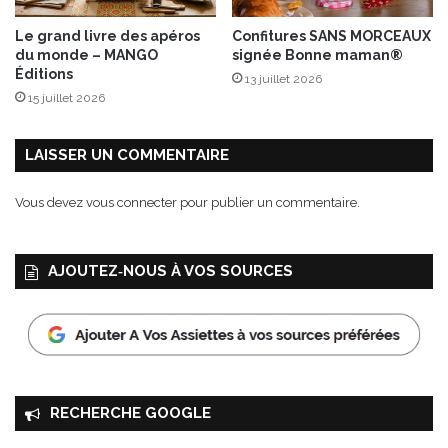
e
M
Le grand livre des apéros
Confitures SANS MORCEAUX
o
du monde – MANGO
signée Bonne maman®
u
Éditions
13 juillet 2026
s
15 juillet 2026
s
e
LAISSER UN COMMENTAIRE
Vous devez
vous connecter
pour publier un commentaire.
AJOUTEZ‑NOUS À VOS SOURCES
RECHERCHE GOOGLE