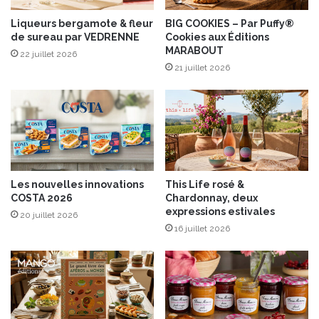
r
t
d
Liqueurs bergamote & fleur
BIG COOKIES – Par Puffy®
s
de sureau par VEDRENNE
Cookies aux Éditions
e
e
MARABOUT
l
t
22 juillet 2026
’
21 juillet 2026
j
A
a
v
m
e
b
n
o
t
n
”
d
d
e
Les nouvelles innovations
This Life rosé &
’
P
COSTA 2026
Chardonnay, deux
U
a
expressions estivales
20 juillet 2026
n
r
16 juillet 2026
e
m
P
e
e
t
i
t