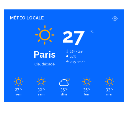
MÉTÉO LOCALE
27
℃
Paris
28º - 23º
27%
2.15 km/h
Ciel dégagé
27
32
35
35
33
℃
℃
℃
℃
℃
ven
sam
dim
lun
mar