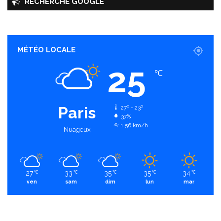
RECHERCHE GOOGLE
MÉTÉO LOCALE
25
℃
Paris
27º - 23º
37%
1.56 km/h
Nuageux
27
33
35
35
34
℃
℃
℃
℃
℃
ven
sam
dim
lun
mar