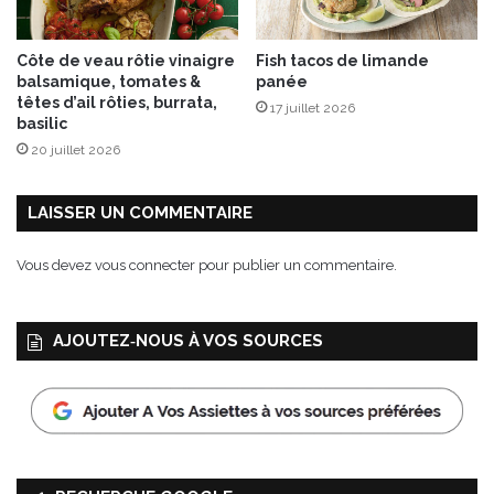
b
l
Côte de veau rôtie vinaigre
Fish tacos de limande
a
balsamique, tomates &
panée
n
têtes d’ail rôties, burrata,
17 juillet 2026
c
basilic
s
20 juillet 2026
B
i
o
LAISSER UN COMMENTAIRE
B
r
Vous devez
vous connecter
pour publier un commentaire.
a
v
o
AJOUTEZ‑NOUS À VOS SOURCES
H
u
g
o