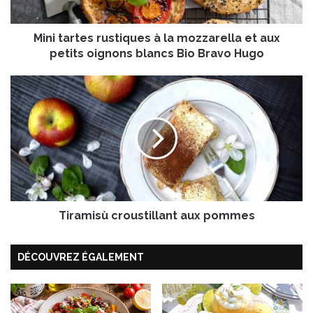
t
e
Mini tartes rustiques à la mozzarella et aux
s
r
petits oignons blancs Bio Bravo Hugo
u
s
T
t
i
i
r
q
a
u
m
e
i
s
s
à
ù
l
c
a
Tiramisù croustillant aux pommes
r
m
o
o
u
DÉCOUVREZ ÉGALEMENT
z
s
z
t
a
i
r
l