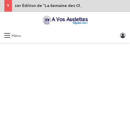
1er Édition de “La Semaine des Chefs” du 19 au 24 octobre 2026
S
Menu