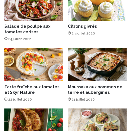
e
l
l
a
l
n
a
t
e
Salade de poulpe aux
Citrons givrés
a
tomates cerises
t
u
23 juillet 2026
a
x
24 juillet 2026
u
p
x
o
p
m
e
m
t
e
i
s
t
Tarte fraîche aux tomates
Moussaka aux pommes de
s
et Skyr Nature
terre et aubergines
o
22 juillet 2026
21 juillet 2026
i
g
n
o
n
s