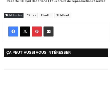
Recette : © Cyril Haberland | Tous droits de reproduction réservés
Mots-clés
Cèpes
Risotto
St Môret
Pinterest
Partager par Email
ÇA PEUT AUSSI VOUS INTÉRESSER