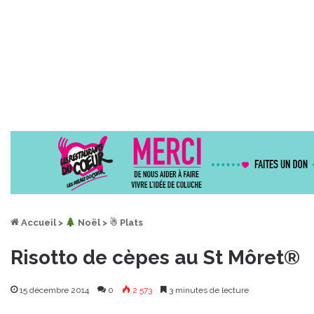
Accueil
>
︎ Noël
>
☃ Plats
Risotto de cèpes au St Môret®
15 décembre 2014
0
2 573
3 minutes de lecture