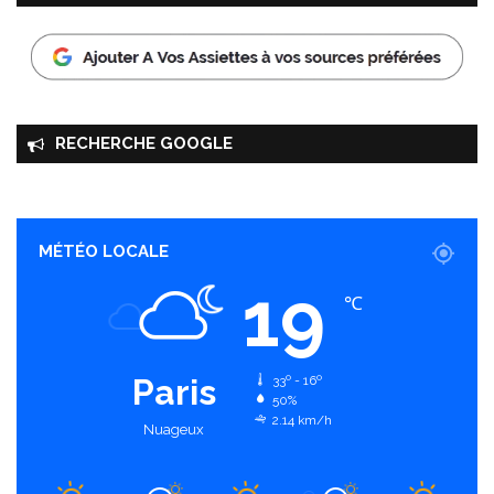
RECHERCHE GOOGLE
MÉTÉO LOCALE
19
℃
Paris
33º - 16º
50%
2.14 km/h
Nuageux