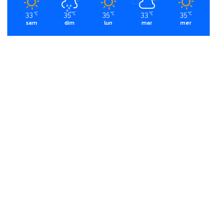
33
35
35
33
35
℃
℃
℃
℃
℃
sam
dim
lun
mar
mer