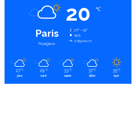
20
℃
Paris
27º - 19º
62%
0.89 km/h
Nuageux
27
29
33
37
35
℃
℃
℃
℃
℃
jeu
ven
sam
dim
lun