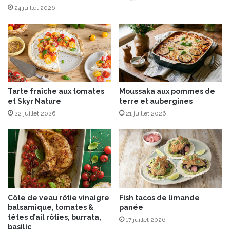
n
l
24 juillet 2026
a
l
r
e
t
s
®
s
a
u
v
Tarte fraîche aux tomates
Moussaka aux pommes de
a
et Skyr Nature
terre et aubergines
g
22 juillet 2026
21 juillet 2026
e
s
d
u
C
a
n
a
Côte de veau rôtie vinaigre
Fish tacos de limande
d
balsamique, tomates &
panée
a
têtes d’ail rôties, burrata,
17 juillet 2026
basilic