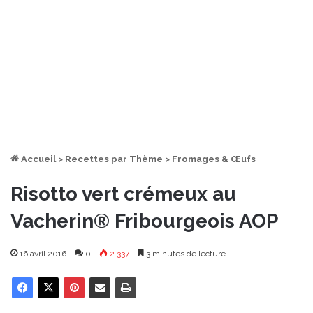
Accueil
>
Recettes par Thème
>
Fromages & Œufs
Risotto vert crémeux au
Vacherin® Fribourgeois AOP
16 avril 2016
0
2 337
3 minutes de lecture