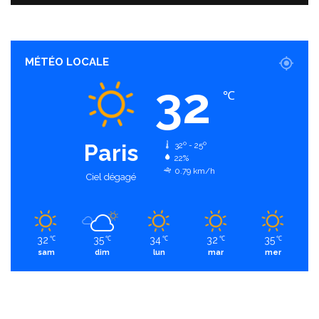
MÉTÉO LOCALE
32
℃
Paris
32º - 25º
22%
0.79 km/h
Ciel dégagé
32
35
34
32
35
℃
℃
℃
℃
℃
sam
dim
lun
mar
mer