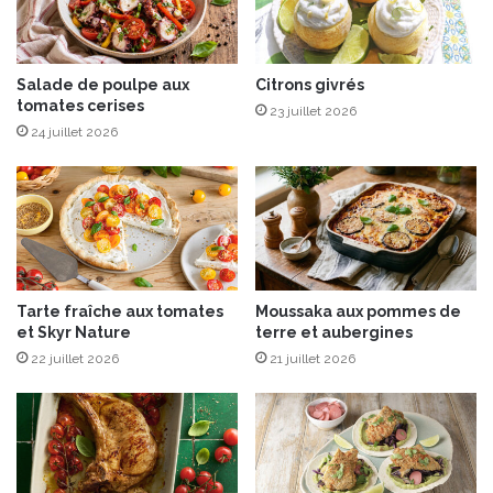
u
R
p
o
e
u
d
g
Salade de poulpe aux
Citrons givrés
e
tomates cerises
e
23 juillet 2026
p
r
24 juillet 2026
o
ô
i
t
s
i
s
a
o
u
n
c
i
Tarte fraîche aux tomates
Moussaka aux pommes de
t
et Skyr Nature
terre et aubergines
r
22 juillet 2026
21 juillet 2026
o
n
,
h
e
r