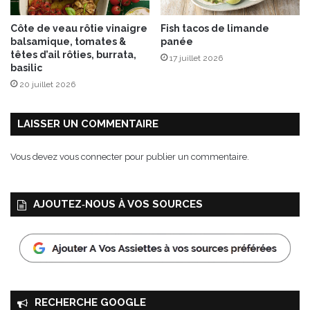
b
e
Côte de veau rôtie vinaigre
Fish tacos de limande
s
balsamique, tomates &
panée
e
têtes d’ail rôties, burrata,
17 juillet 2026
t
basilic
l
20 juillet 2026
é
g
u
LAISSER UN COMMENTAIRE
m
e
Vous devez
vous connecter
pour publier un commentaire.
s
d
'
AJOUTEZ‑NOUS À VOS SOURCES
é
t
é
RECHERCHE GOOGLE