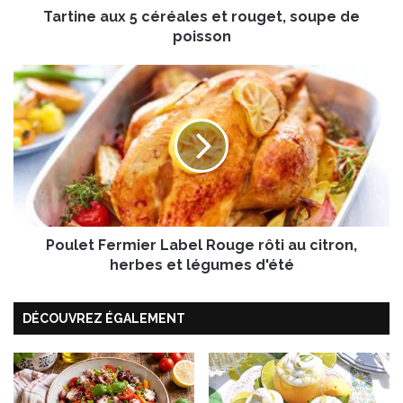
Tartine aux 5 céréales et rouget, soupe de
x
5
poisson
c
é
P
r
o
é
u
a
l
l
e
e
t
s
F
e
e
t
r
r
Poulet Fermier Label Rouge rôti au citron,
m
o
i
herbes et légumes d'été
u
e
g
r
e
DÉCOUVREZ ÉGALEMENT
L
t
a
,
b
s
e
o
l