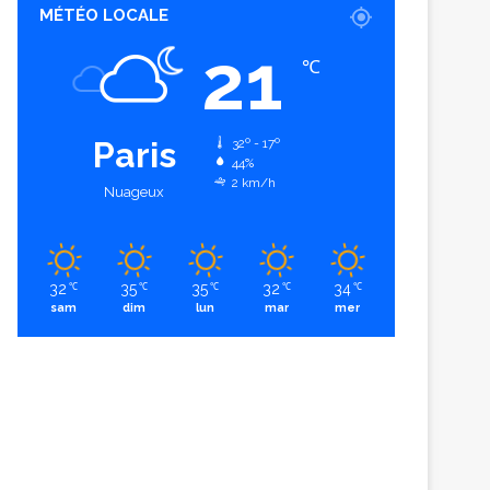
MÉTÉO LOCALE
21
℃
Paris
32º - 17º
44%
2 km/h
Nuageux
32
35
35
32
34
℃
℃
℃
℃
℃
sam
dim
lun
mar
mer