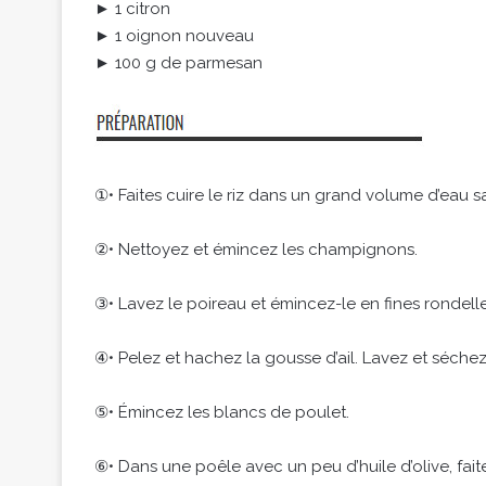
► 1 citron
► 1 oignon nouveau
► 100 g de parmesan
①• Faites cuire le riz dans un grand volume d’eau 
②• Nettoyez et émincez les champignons.
③• Lavez le poireau et émincez-le en fines rondelle
④• Pelez et hachez la gousse d’ail. Lavez et séche
⑤• Émincez les blancs de poulet.
⑥• Dans une poêle avec un peu d’huile d’olive, fai