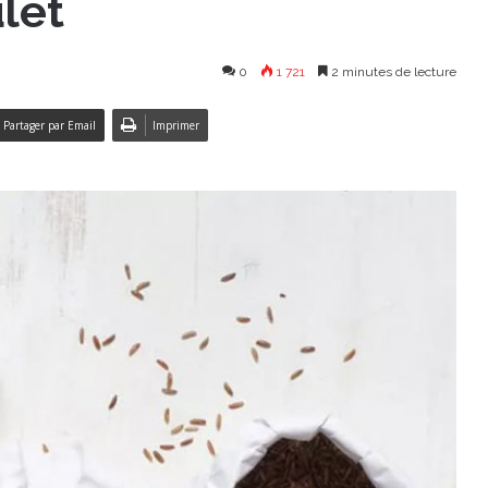
let
0
1 721
2 minutes de lecture
Partager par Email
Imprimer