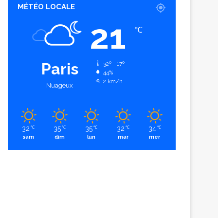
MÉTÉO LOCALE
21
℃
Paris
32º - 17º
44%
2 km/h
Nuageux
32
35
35
32
34
℃
℃
℃
℃
℃
sam
dim
lun
mar
mer