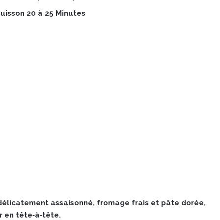
uisson 20 à 25 Minutes
 délicatement assaisonné, fromage frais et pâte dorée,
r en tête‑à‑tête.