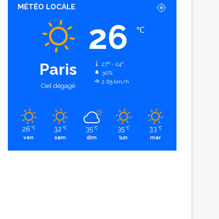
MÉTÉO LOCALE
26
℃
Paris
27º - 24º
30%
2.65 km/h
Ciel dégagé
26
32
35
35
33
℃
℃
℃
℃
℃
ven
sam
dim
lun
mar