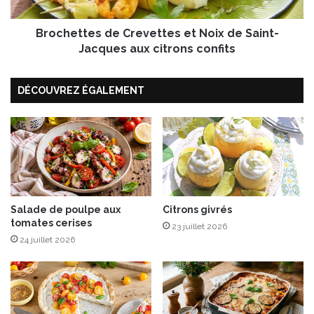
r
t
a
e
î
Brochettes de Crevettes et Noix de Saint-
s
c
d
Jacques aux citrons confits
h
e
i
C
t
DÉCOUVREZ ÉGALEMENT
r
l
e
'
v
é
e
t
t
é
t
a
e
v
s
e
e
Salade de poulpe aux
Citrons givrés
c
tomates cerises
t
23 juillet 2026
s
N
24 juillet 2026
o
o
n
i
p
x
a
d
n
e