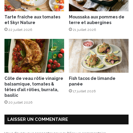
i
S
e
a
Tarte fraîche aux tomates
Moussaka aux pommes de
r
i
et Skyr Nature
terre et aubergines
p
n
i
22 juillet 2026
21 juillet 2026
t
q
-
u
J
e
a
-
c
n
q
i
u
q
e
Côte de veau rôtie vinaigre
Fish tacos de limande
u
s
balsamique, tomates &
panée
e
a
têtes d’ail rôties, burrata,
17 juillet 2026
i
u
basilic
o
x
20 juillet 2026
d
c
é
i
t
LAISSER UN COMMENTAIRE
r
o