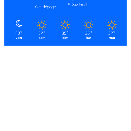
0.45 km/h
Ciel dégagé
23
32
35
35
32
℃
℃
℃
℃
℃
ven
sam
dim
lun
mar