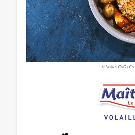
© Maître CoQ | Cré