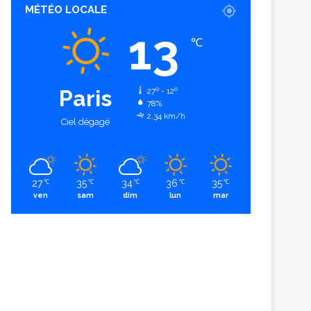
MÉTÉO LOCALE
13
℃
Paris
27º - 12º
78%
2.34 km/h
Ciel dégagé
27
35
34
36
35
℃
℃
℃
℃
℃
ven
sam
dim
lun
mar