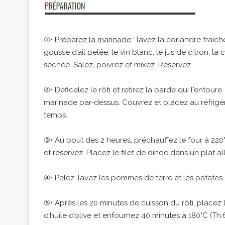
①•
Préparez la marinade
: lavez la coriandre fraîch
gousse d’ail pelée, le vin blanc, le jus de citron, l
séchée. Salez, poivrez et mixez. Réservez.
②• Déficelez le rôti et retirez la barde qui l'entoure
marinade par-dessus. Couvrez et placez au réfrigé
temps.
③• Au bout des 2 heures, préchauffez le four à 220°
et réservez. Placez le filet de dinde dans un plat a
④• Pelez, lavez les pommes de terre et les patates
⑤• Après les 20 minutes de cuisson du rôti, placez
d’huile d’olive et enfournez 40 minutes à 180°C (Th.6