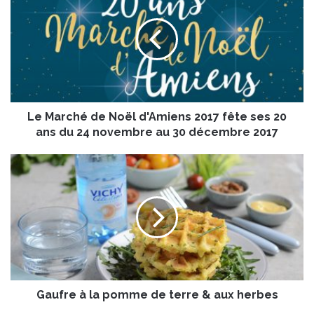
M
a
r
c
h
é
d
Le Marché de Noël d'Amiens 2017 fête ses 20
e
N
ans du 24 novembre au 30 décembre 2017
o
ë
G
l
a
d
u
'
f
A
r
m
e
i
à
e
l
n
a
s
Gaufre à la pomme de terre & aux herbes
p
2
o