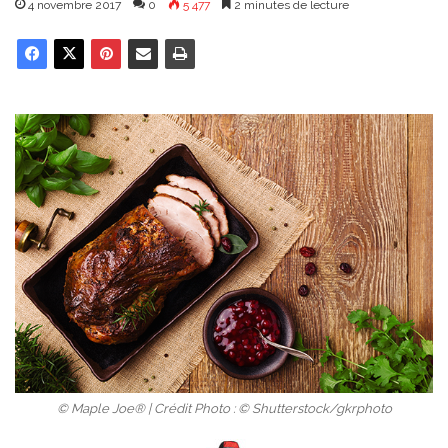
4 novembre 2017
0
5 477
2 minutes de lecture
© Maple Joe® | Crédit Photo : © Shutterstock/gkrphoto