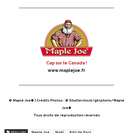
Cap sur le Canada !
www.maplejoe.fr
© Maple Joe® | Crédits Photos : © Shutterstock/gkrphoto/Maple
Joe®
Tous droits de reproduction réservés
Mots-clés
Maple Joe
Noël
Rôti de Porc