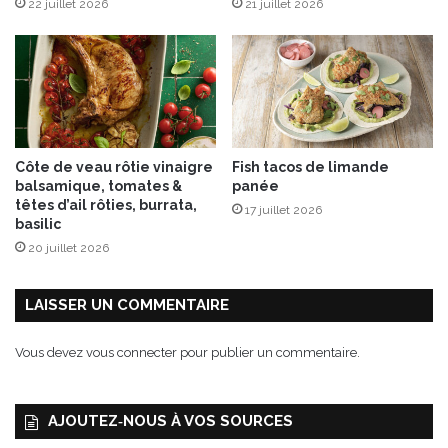
22 juillet 2026
21 juillet 2026
v
e
m
b
r
e
a
u
Côte de veau rôtie vinaigre
Fish tacos de limande
3
balsamique, tomates &
panée
0
têtes d’ail rôties, burrata,
17 juillet 2026
d
basilic
é
20 juillet 2026
c
e
m
LAISSER UN COMMENTAIRE
b
r
Vous devez
vous connecter
pour publier un commentaire.
e
2
0
AJOUTEZ‑NOUS À VOS SOURCES
1
7