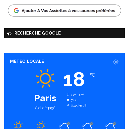
RECHERCHE GOOGLE
MÉTÉO LOCALE
18
℃
Paris
27º - 16º
71%
0.45 km/h
Ciel dégagé