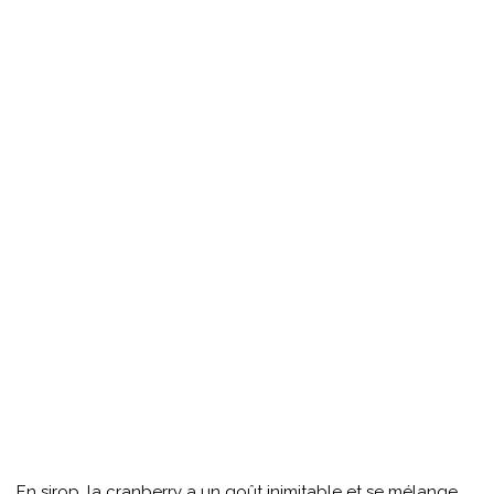
En sirop, la cranberry a un goût inimitable et se mélange