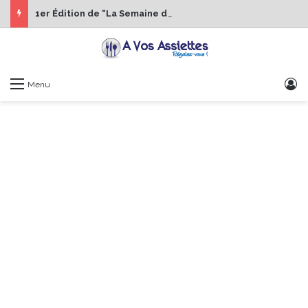
1er Édition de “La Semaine des Chefs” du 19 au 24 octobre 2026
S
Menu