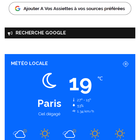
RECHERCHE GOOGLE
MÉTÉO LOCALE
19
℃
Paris
27º - 15º
53%
1.34 km/h
Ciel dégagé