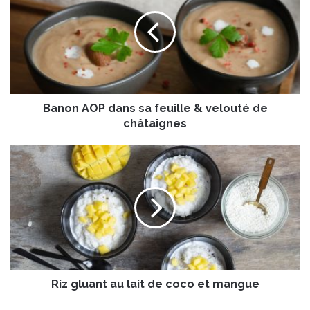
n
o
n
A
O
P
d
Banon AOP dans sa feuille & velouté de
a
n
châtaignes
s
s
R
a
i
f
z
e
g
u
l
i
u
l
a
l
n
e
t
&
Riz gluant au lait de coco et mangue
a
v
u