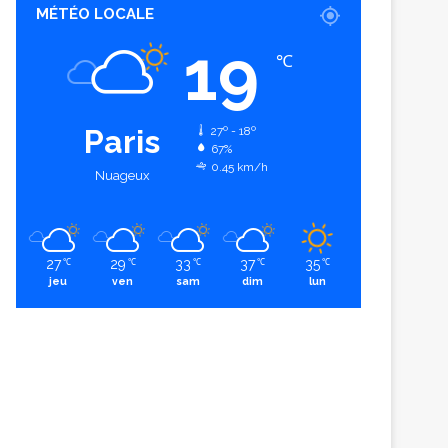
MÉTÉO LOCALE
19
℃
Paris
27º - 18º
67%
0.45 km/h
Nuageux
27
29
33
37
35
℃
℃
℃
℃
℃
jeu
ven
sam
dim
lun