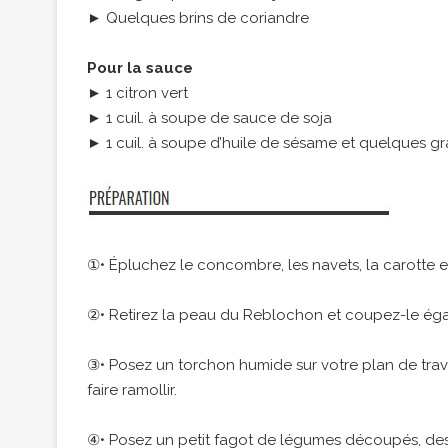
► Quelques brins de coriandre
Pour la sauce
► 1 citron vert
► 1 cuil. à soupe de sauce de soja
► 1 cuil. à soupe d’huile de sésame et quelques g
①• Épluchez le concombre, les navets, la carotte e
②• Retirez la peau du Reblochon et coupez-le ég
③• Posez un torchon humide sur votre plan de trava
faire ramollir.
④• Posez un petit fagot de légumes découpés, des