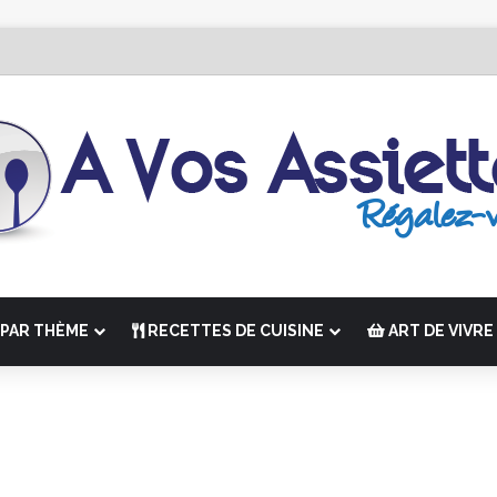
tion de “La Semaine des Chefs” du 19 au 24 octobre 2026
PAR THÈME
RECETTES DE CUISINE
ART DE VIVRE