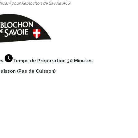
 Madani pour Reblochon de Savoie AOP
es
Temps de Préparation 30 Minutes
isson (Pas de Cuisson)