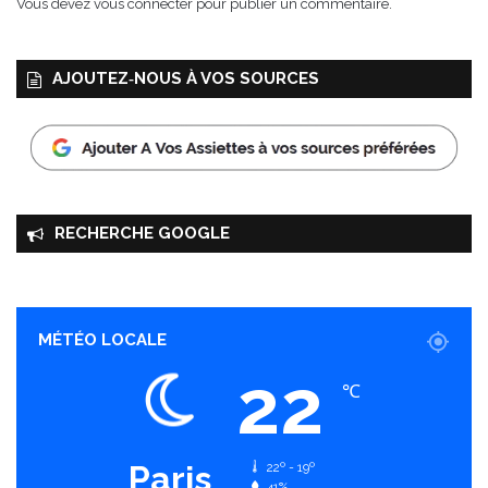
Vous devez
vous connecter
pour publier un commentaire.
a
n
t
AJOUTEZ‑NOUS À VOS SOURCES
!
RECHERCHE GOOGLE
MÉTÉO LOCALE
22
℃
Paris
22º - 19º
41%