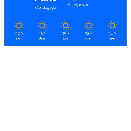
2.69 km/h
Ciel dégagé
32
35
35
32
34
℃
℃
℃
℃
℃
sam
dim
lun
mar
mer