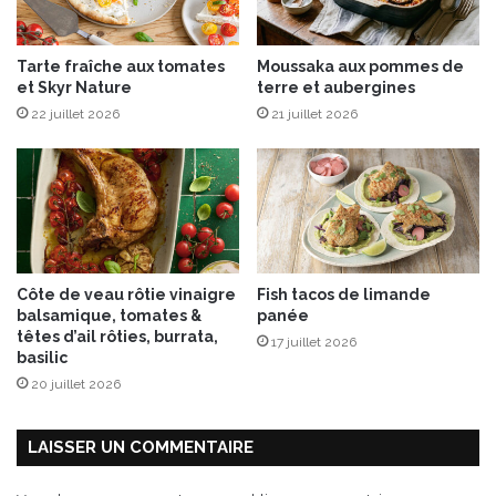
s
s
Tarte fraîche aux tomates
Moussaka aux pommes de
e
et Skyr Nature
terre et aubergines
r
22 juillet 2026
21 juillet 2026
d
e
v
i
e
n
t
u
Côte de veau rôtie vinaigre
Fish tacos de limande
n
balsamique, tomates &
panée
j
têtes d’ail rôties, burrata,
17 juillet 2026
e
basilic
u
20 juillet 2026
d
’
e
LAISSER UN COMMENTAIRE
n
f