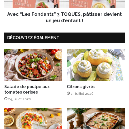
m
s
e
F
s
Avec “Les Fondants” 3 TOQUES, pâtisser devient
o
o
n
un jeu d’enfant !
u
d
b
a
DÉCOUVREZ ÉGALEMENT
l
n
i
t
é
s
s
”
3
T
O
Q
U
Salade de poulpe aux
Citrons givrés
tomates cerises
E
23 juillet 2026
S
24 juillet 2026
,
p
â
t
i