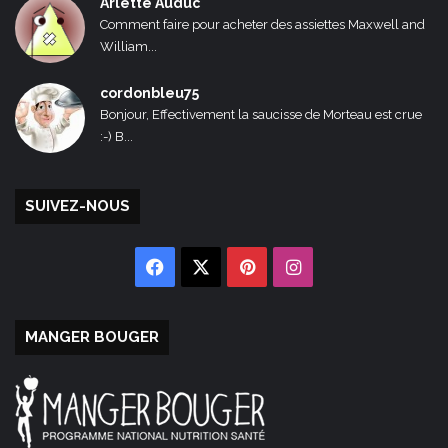
Arlette Auduc
Comment faire pour acheter des assiettes Maxwell and
William...
cordonbleu75
Bonjour, Effectivement la saucisse de Morteau est crue
:-) B...
SUIVEZ-NOUS
Facebook
X
Pinterest
Instagram
MANGER BOUGER