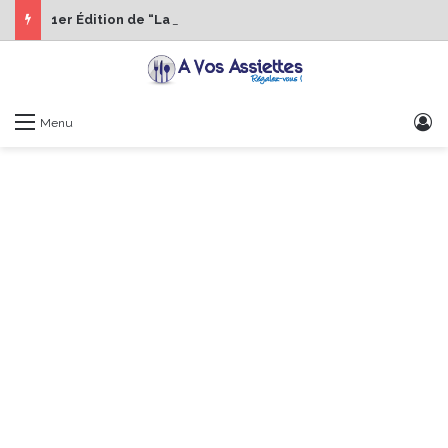
1er Édition de “La Semaine des Chefs” du 19 au 24 octobre 2026
S
Menu