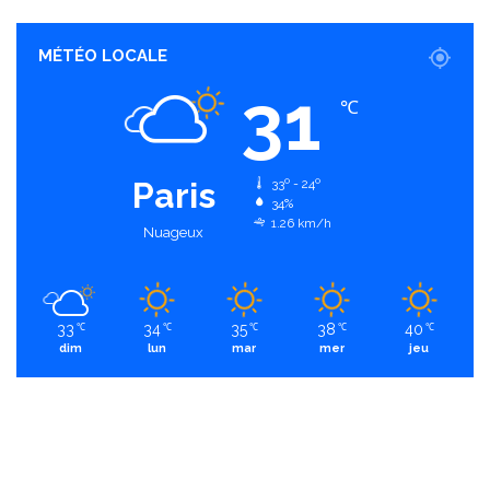
MÉTÉO LOCALE
31
℃
Paris
33º - 24º
34%
1.26 km/h
Nuageux
33
34
35
38
40
℃
℃
℃
℃
℃
dim
lun
mar
mer
jeu