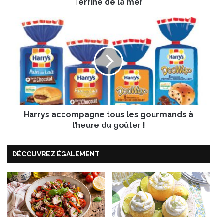
Terrine de la mer
l
a
m
H
e
a
r
r
r
y
s
a
c
c
Harrys accompagne tous les gourmands à
o
m
l’heure du goûter !
p
a
DÉCOUVREZ ÉGALEMENT
g
n
e
t
o
u
s