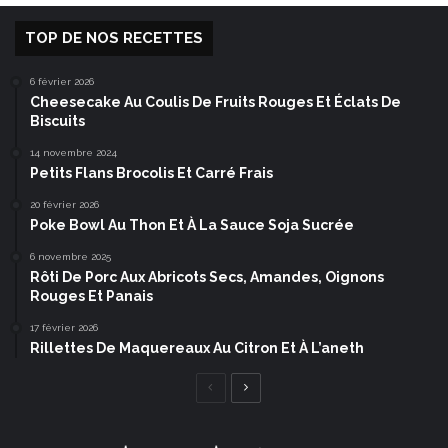
TOP DE NOS RECETTES
6 février 2026
Cheesecake Au Coulis De Fruits Rouges Et Éclats De
Biscuits
14 novembre 2024
Petits Flans Brocolis Et Carré Frais
20 février 2026
Poke Bowl Au Thon Et À La Sauce Soja Sucrée
6 novembre 2025
Rôti De Porc Aux Abricots Secs, Amandes, Oignons
Rouges Et Panais
17 février 2026
Rillettes De Maquereaux Au Citron Et À L’aneth
Page
Page
précédente
suivante