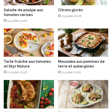
l
e
Salade de poulpe aux
Citrons givrés
tomates cerises
s
23 juillet 2026
g
24 juillet 2026
o
u
r
m
a
n
d
Tarte fraîche aux tomates
Moussaka aux pommes de
s
et Skyr Nature
terre et aubergines
à
22 juillet 2026
21 juillet 2026
l
’
h
e
u
r
e
d