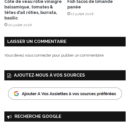
Côte de veau rôtie vinaigre
Fish tacos de limande
u
balsamique, tomates &
panée
g
têtes d’ail rôties, burrata,
17 juillet 2026
o
basilic
û
20 juillet 2026
t
e
r
LAISSER UN COMMENTAIRE
!
Vous devez
vous connecter
pour publier un commentaire.
AJOUTEZ‑NOUS À VOS SOURCES
RECHERCHE GOOGLE