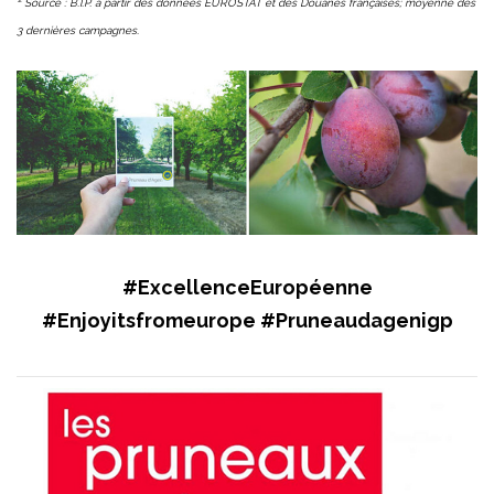
² Source : B.I.P. à partir des données EUROSTAT et des Douanes françaises; moyenne des
3 dernières campagnes.
#ExcellenceEuropéenne
#Enjoyitsfromeurope #Pruneaudagenigp