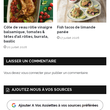
o
i
r
e
n
Côte de veau rôtie vinaigre
Fish tacos de limande
É
balsamique, tomates &
panée
d
têtes d’ail rôties, burrata,
17 juillet 2026
i
basilic
t
20 juillet 2026
i
o
n
LAISSER UN COMMENTAIRE
L
i
Vous devez
vous connecter
pour publier un commentaire.
m
i
t
AJOUTEZ‑NOUS À VOS SOURCES
é
e