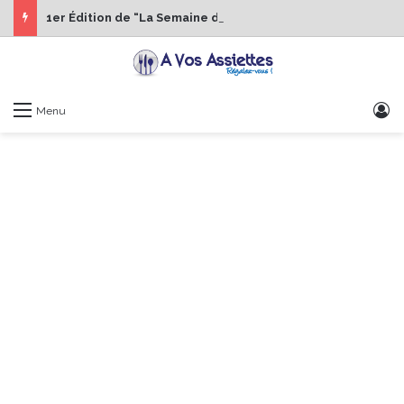
1er Édition de “La Semaine des Chefs” du 19 au 24 octobre 2026
S
Menu