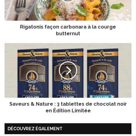
o
n
i
s
Rigatonis façon carbonara à la courge
f
a
butternut
ç
o
S
n
a
c
v
a
e
r
u
b
r
o
s
n
&
a
N
r
Saveurs & Nature : 3 tablettes de chocolat noir
a
a
t
en Édition Limitée
à
u
l
r
a
DÉCOUVREZ ÉGALEMENT
e
c
: