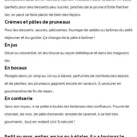
(parfaits pour des desserts peu sucrés, proches de la prune d’Ente fraîche)
bio, on peut se faire plaisir de bien des façons.
Crèmes et pâtes de pruneaux
Pour les desserts, sauces, pâtisseries, fourrage de sablés ou tartines du petit
déjeuner et du goûter. Ça change de la pâte à tartiner !
En jus
Dilué ou concentré, on les trouve au rayon diététique et dans les magasins
bio.
En bocaux
Plongés dans un sirop au vin ou à l’alcool, parfumés de nombreuses épices
et de plantes, les pruneaux gagnent encore en saveurs. À savourer en
gourmandise de fin de repas…
En confiserie
Sans son noyau, il se prête à toutes les fantaisies des confiseurs. Fourré de
chocolat, de noix, de pâte d’amande, enrobé de caramel, il se fait très
gourmand… tout en restant 100 % naturel !
Petit ou gros, entier, en jus ou à étaler, il y a toujours le