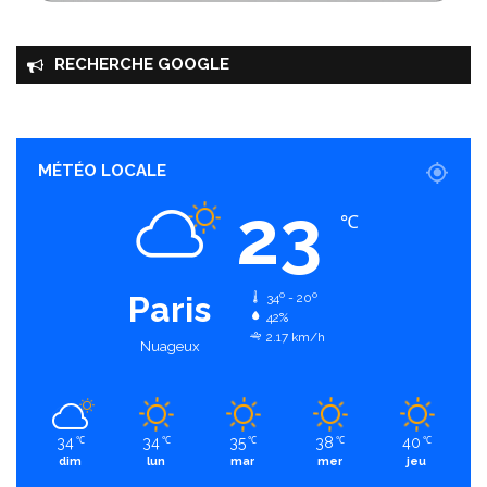
RECHERCHE GOOGLE
MÉTÉO LOCALE
23
℃
Paris
34º - 20º
42%
2.17 km/h
Nuageux
34
34
35
38
40
℃
℃
℃
℃
℃
dim
lun
mar
mer
jeu