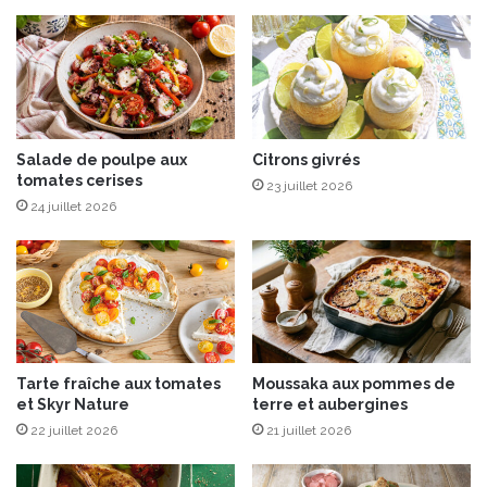
o
3
u
t
r
a
g
b
e
l
b
e
u
t
Salade de poulpe aux
Citrons givrés
t
tomates cerises
t
23 juillet 2026
t
e
24 juillet 2026
e
s
r
d
n
e
u
c
t
h
o
c
Tarte fraîche aux tomates
Moussaka aux pommes de
o
et Skyr Nature
terre et aubergines
l
22 juillet 2026
21 juillet 2026
a
t
n