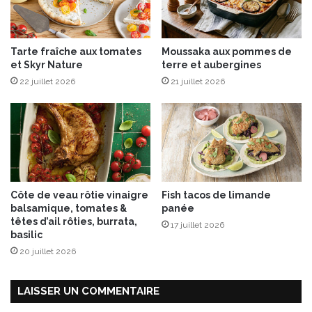
n
d
s
e
e
s
Tarte fraîche aux tomates
Moussaka aux pommes de
B
et Skyr Nature
terre et aubergines
o
22 juillet 2026
21 juillet 2026
n
n
e
M
a
m
a
n
Côte de veau rôtie vinaigre
Fish tacos de limande
®
balsamique, tomates &
panée
têtes d’ail rôties, burrata,
17 juillet 2026
basilic
20 juillet 2026
LAISSER UN COMMENTAIRE