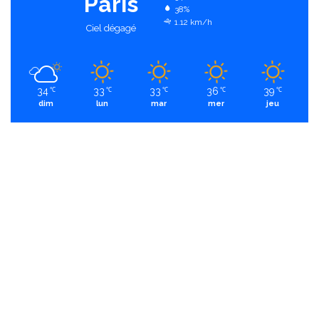
Paris
38%
1.12 km/h
Ciel dégagé
34
33
33
36
39
℃
℃
℃
℃
℃
dim
lun
mar
mer
jeu