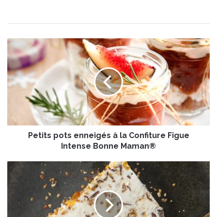
P
e
t
i
t
s
p
o
t
Petits pots enneigés à la Confiture Figue
s
e
Intense Bonne Maman®
n
n
C
e
r
i
a
g
q
é
u
s