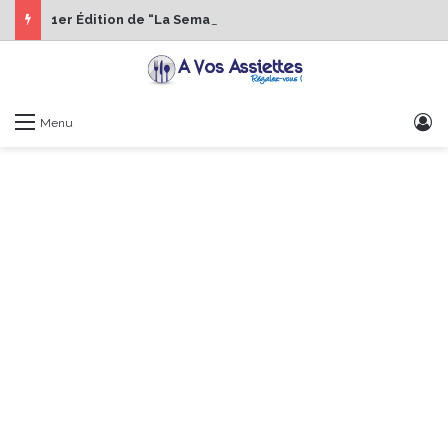
1er Édition de “La Semaine des Chefs” du 19 au 24 octobre 2026
S
Menu