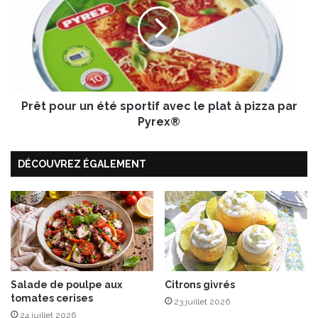
ê
l
t
e
p
t
o
f
u
e
r
r
u
m
Prêt pour un été sportif avec le plat à pizza par
n
i
é
Pyrex®
e
t
r
é
L
DÉCOUVREZ ÉGALEMENT
s
a
p
b
o
e
r
l
t
R
i
o
f
u
a
g
v
Salade de poulpe aux
Citrons givrés
e
tomates cerises
e
23 juillet 2026
S
c
24 juillet 2026