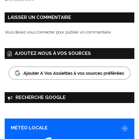
n
e
e
LAISSER UN COMMENTAIRE
t
p
Vous devez
vous connecter
pour publier un commentaire.
o
m
m
AJOUTEZ‑NOUS À VOS SOURCES
e
s
RECHERCHE GOOGLE
MÉTÉO LOCALE