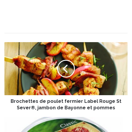
B
r
o
c
h
e
t
t
e
Brochettes de poulet fermier Label Rouge St
s
d
Sever®, jambon de Bayonne et pommes
e
p
P
o
r
u