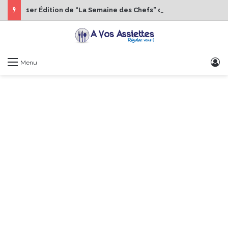
1er Édition de “La Semaine des Chefs” du 19 au 24 octobre 2026
S
Menu