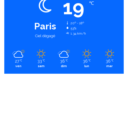
19
℃
Paris
20º - 18º
53%
1.34 km/h
Ciel dégagé
27
33
36
36
36
℃
℃
℃
℃
℃
ven
sam
dim
lun
mar