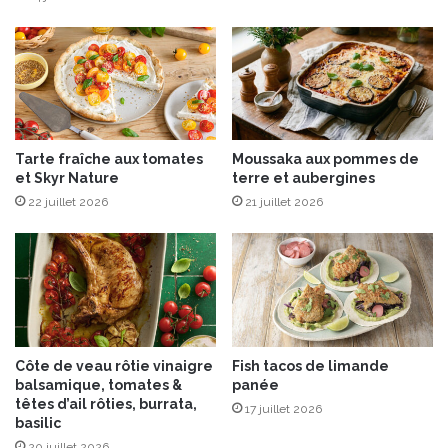
t
l
S
e
e
p
v
l
e
a
r
t
®
à
Tarte fraîche aux tomates
Moussaka aux pommes de
,
p
et Skyr Nature
terre et aubergines
j
i
a
22 juillet 2026
21 juillet 2026
z
m
z
b
a
o
p
n
a
d
r
e
P
B
y
Côte de veau rôtie vinaigre
Fish tacos de limande
a
r
balsamique, tomates &
panée
y
e
têtes d’ail rôties, burrata,
17 juillet 2026
o
x
basilic
n
®
20 juillet 2026