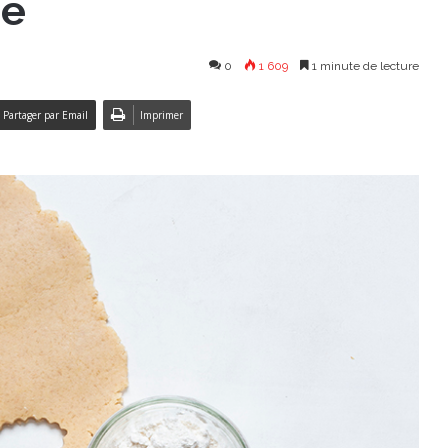
de
0
1 609
1 minute de lecture
Partager par Email
Imprimer