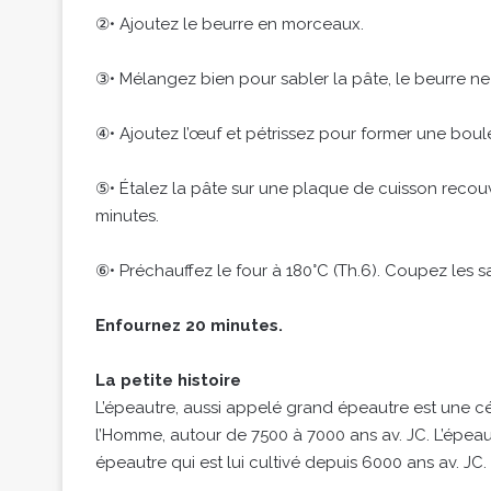
②• Ajoutez le beurre en morceaux.
③• Mélangez bien pour sabler la pâte, le beurre ne d
④• Ajoutez l’œuf et pétrissez pour former une boul
⑤• Étalez la pâte sur une plaque de cuisson recouv
minutes.
⑥• Préchauffez le four à 180°C (Th.6). Coupez les s
Enfournez 20 minutes.
La petite histoire
L’épeautre, aussi appelé grand épeautre est une c
l’Homme, autour de 7500 à 7000 ans av. JC. L’épeaut
épeautre qui est lui cultivé depuis 6000 ans av. JC.