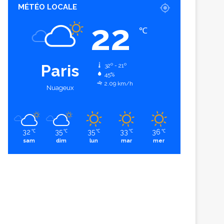
MÉTÉO LOCALE
22
℃
Paris
32º - 21º
45%
2.09 km/h
Nuageux
32
35
35
33
36
℃
℃
℃
℃
℃
sam
dim
lun
mar
mer