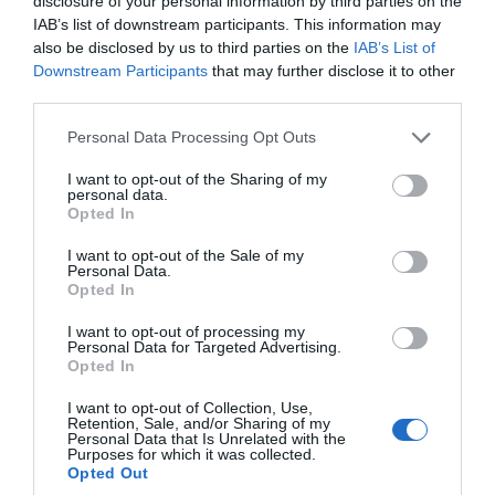
disclosure of your personal information by third parties on the
telle est la mission quotidienne d’Elle & Vire à l’international.
IAB’s list of downstream participants. This information may
also be disclosed by us to third parties on the
IAB’s List of
Downstream Participants
that may further disclose it to other
Pour les consommateurs, Elle & Vire offre dans le monde entier une gamme
third parties.
de produits laitiers (beurres, laits, crèmes, desserts et fromages) de haute
Please note that this website/app uses one or more Google
Personal Data Processing Opt Outs
qualité et de saveur à la française.
services and may gather and store information including but
Synonyme de qualité et de sérieux, Elle & Vire allie tradition et innovation en
not limited to your visit or usage behaviour. You may click to
I want to opt-out of the Sharing of my
personal data.
grant or deny consent to Google and its third-party tags to
proposant des produits laitiers sains et naturels, adaptés aux nouveaux
Opted In
use your data for below specified purposes in below Google
modes de consommation et d’utilisation.
consent section.
I want to opt-out of the Sale of my
Personal Data.
Opted In
I want to opt-out of processing my
Personal Data for Targeted Advertising.
Opted In
I want to opt-out of Collection, Use,
Retention, Sale, and/or Sharing of my
Personal Data that Is Unrelated with the
Purposes for which it was collected.
Opted Out
Pour plus d’informations sur les produits Elle & Vire