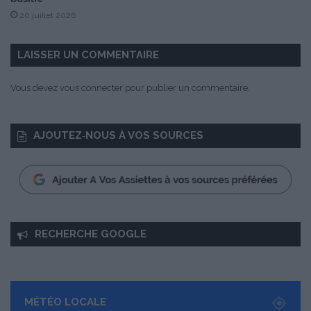
g
20 juillet 2026
a
m
m
LAISSER UN COMMENTAIRE
e
q
Vous devez
vous connecter
pour publier un commentaire.
u
i
b
AJOUTEZ‑NOUS À VOS SOURCES
o
u
s
c
u
l
e
RECHERCHE GOOGLE
n
t
l
e
s
MÉTÉO LOCALE