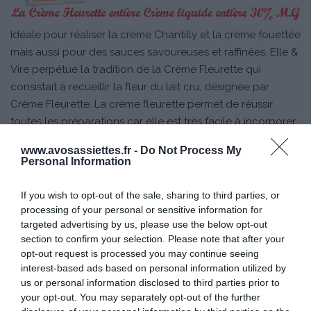
Idéale pour réaliser la crème Chantilly et la crème fouettée
mais aussi pour des sauces savoureuses et raffinées. Elle &
Vire perpétue la tradition de la Crème Fleurette qui
consistait à recueillir la fleur du lait cru, désignée par
Crème Fleurette. La crème fleurette permet de réussir
toutes les préparations car elle est très facile à incorporer.
www.avosassiettes.fr -
Do Not Process My
Fabriqué en Normandie à Condé-sur-Vire.
Personal Information
Existe en brique 33cl
Les prix sont compris entre 2,10€ et 2,19€.
If you wish to opt-out of the sale, sharing to third parties, or
processing of your personal or sensitive information for
targeted advertising by us, please use the below opt-out
section to confirm your selection. Please note that after your
C’est en Normandie, à Condé sur Vire, dans la vallée formée par deux
opt-out request is processed you may continue seeing
rivières, l’Elle et la Vire, que se trouve le site de production d’Elle & Vire. Ce
interest-based ads based on personal information utilized by
sont ces deux rivières qui ont donné son nom à la marque en 1947.
us or personal information disclosed to third parties prior to
your opt-out. You may separately opt-out of the further
Offrir à tous les consommateurs, le meilleur du savoir-faire laitier français,