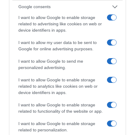
rendez-vous sur le site
www.elle-et-vire.com
Google consents
I want to allow Google to enable storage
related to advertising like cookies on web or
device identifiers in apps.
© Elle & Vire | Photographe : © Patricia Kettenhofen
I want to allow my user data to be sent to
Crédits Photos : © Elle & Vire | Tous droits de reproduction réservés
Google for online advertising purposes.
Mots-clés
Chocolat
Elle & Vire
Ganache
Noisettes
I want to allow Google to send me
personalized advertising.
Sablés
Saint-Valentin
I want to allow Google to enable storage
Pinterest
Partager par Email
related to analytics like cookies on web or
device identifiers in apps.
I want to allow Google to enable storage
related to functionality of the website or app.
ÇA PEUT AUSSI VOUS INTÉRESSER
I want to allow Google to enable storage
related to personalization.