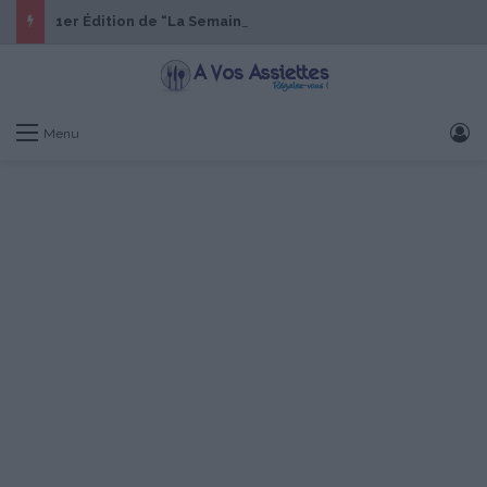
1er Édition de “La Semaine des Chefs” du 19 au 24 octobre 2026
S
Menu