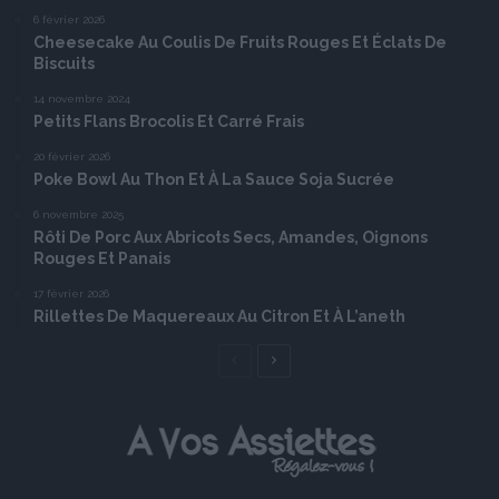
6 février 2026
Cheesecake Au Coulis De Fruits Rouges Et Éclats De
Biscuits
14 novembre 2024
Petits Flans Brocolis Et Carré Frais
20 février 2026
Poke Bowl Au Thon Et À La Sauce Soja Sucrée
6 novembre 2025
Rôti De Porc Aux Abricots Secs, Amandes, Oignons
Rouges Et Panais
17 février 2026
Rillettes De Maquereaux Au Citron Et À L’aneth
Page
Page
précédente
suivante