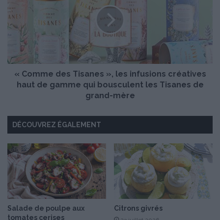
n
o
à
m
l
m
a
e
c
d
r
e
è
s
m
« Comme des Tisanes », les infusions créatives
T
e
i
haut de gamme qui bousculent les Tisanes de
,
s
grand-mère
p
a
o
n
i
DÉCOUVREZ ÉGALEMENT
e
r
s
e
»
a
,
u
l
x
e
e
s
t
i
a
n
Salade de poulpe aux
Citrons givrés
i
tomates cerises
f