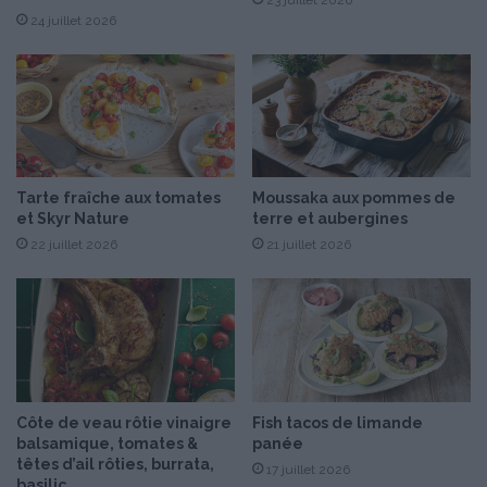
23 juillet 2026
r
u
24 juillet 2026
e
s
l
i
l
o
e
n
s
s
c
r
Tarte fraîche aux tomates
Moussaka aux pommes de
é
et Skyr Nature
terre et aubergines
a
22 juillet 2026
21 juillet 2026
t
i
v
e
s
h
a
u
Côte de veau rôtie vinaigre
Fish tacos de limande
t
balsamique, tomates &
panée
d
têtes d’ail rôties, burrata,
17 juillet 2026
e
basilic