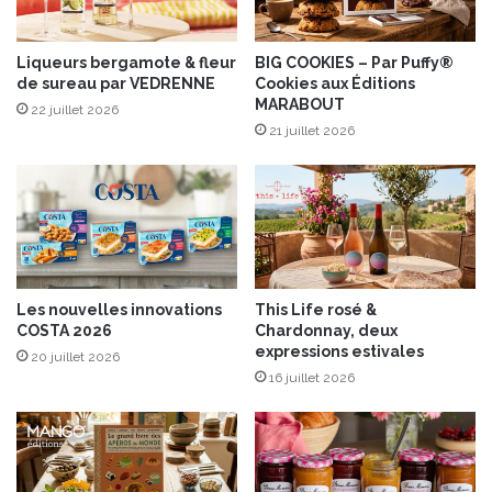
s
o
a
i
i
Liqueurs bergamote & fleur
BIG COOKIES – Par Puffy®
r
de sureau par VEDRENNE
Cookies aux Éditions
n
e
MARABOUT
t
a
22 juillet 2026
p
21 juillet 2026
u
a
x
t
r
o
n
d
e
Les nouvelles innovations
This Life rosé &
s
COSTA 2026
Chardonnay, deux
v
expressions estivales
20 juillet 2026
i
16 juillet 2026
g
n
e
r
o