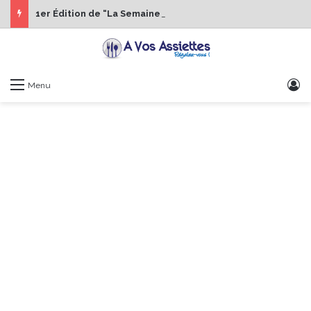
1er Édition de “La Semaine des Chefs” du 19 au 24 octobre 2026
S
Menu