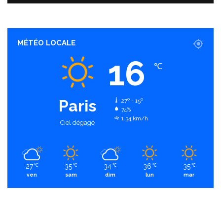
MÉTÉO LOCALE
16
℃
Paris
27º - 15º
74%
1.34 km/h
Ciel dégagé
27
35
34
36
35
℃
℃
℃
℃
℃
ven
sam
dim
lun
mar