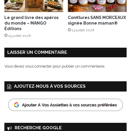
n
s
:
Le grand livre des apéros
Confitures SANS MORCEAUX
S
du monde – MANGO
signée Bonne maman®
a
Éditions
13 juillet 2026
i
15 juillet 2026
n
t
V
LAISSER UN COMMENTAIRE
i
n
Vous devez
vous connecter
pour publier un commentaire.
c
e
n
AJOUTEZ‑NOUS À VOS SOURCES
t
RECHERCHE GOOGLE