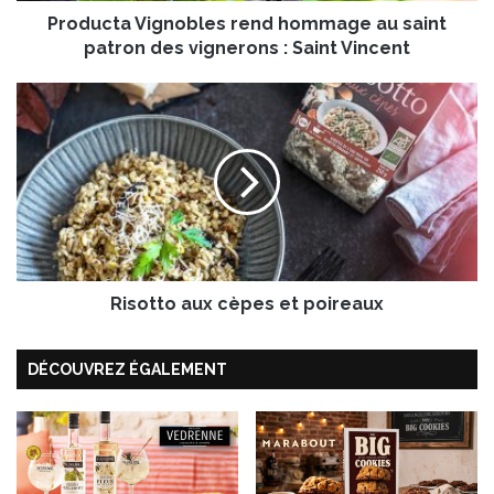
Producta Vignobles rend hommage au saint
i
g
patron des vignerons : Saint Vincent
n
o
R
b
i
l
s
e
o
s
t
r
t
e
o
n
a
d
u
h
Risotto aux cèpes et poireaux
x
o
c
m
è
DÉCOUVREZ ÉGALEMENT
m
p
a
e
g
s
e
e
a
t
u
p