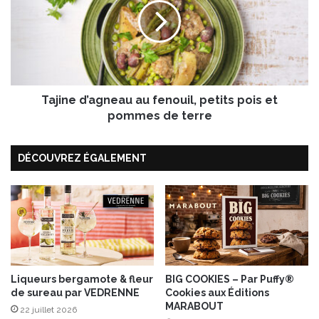
r
i
a
n
b
e
e
d
l
’
l
a
e
Tajine d’agneau au fenouil, petits pois et
g
s
n
pommes de terre
d
e
e
a
L
DÉCOUVREZ ÉGALEMENT
u
o
a
r
u
r
f
a
e
i
n
n
o
e
u
I
i
Liqueurs bergamote & fleur
BIG COOKIES – Par Puffy®
G
de sureau par VEDRENNE
Cookies aux Éditions
l
MARABOUT
P
,
22 juillet 2026