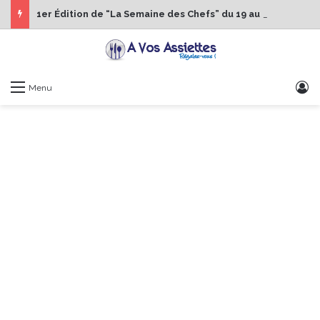
1er Édition de “La Semaine des Chefs” du 19 au 24 octobre 2026
S
Menu