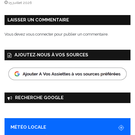
15 juillet 2026
r
r
e
LAISSER UN COMMENTAIRE
Vous devez
vous connecter
pour publier un commentaire.
AJOUTEZ‑NOUS À VOS SOURCES
RECHERCHE GOOGLE
MÉTÉO LOCALE