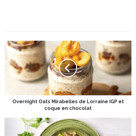
O
v
e
r
n
i
g
h
t
Overnight Oats Mirabelles de Lorraine IGP et
O
a
coque en chocolat
t
s
T
M
a
i
j