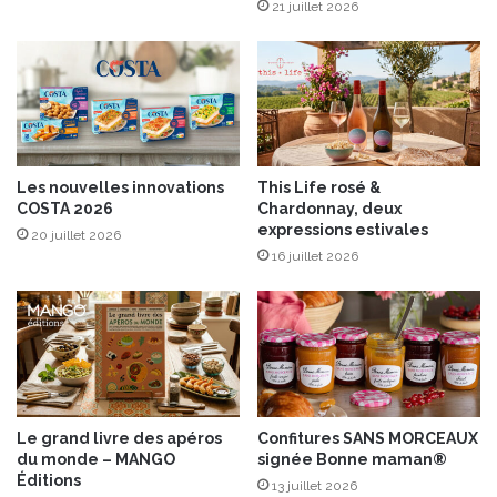
e
p
21 juillet 2026
t
e
c
t
o
i
q
t
u
s
e
p
e
o
Les nouvelles innovations
This Life rosé &
n
i
COSTA 2026
Chardonnay, deux
c
s
expressions estivales
20 juillet 2026
h
e
16 juillet 2026
o
t
c
p
o
o
l
m
a
m
t
e
s
d
Le grand livre des apéros
Confitures SANS MORCEAUX
e
du monde – MANGO
signée Bonne maman®
t
Éditions
13 juillet 2026
e