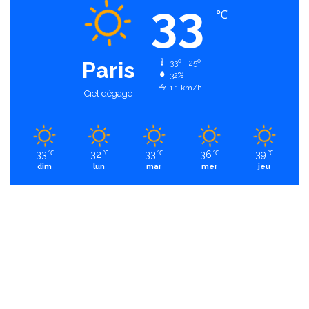
33
℃
Paris
33º - 25º
32%
1.1 km/h
Ciel dégagé
33
32
33
36
39
℃
℃
℃
℃
℃
dim
lun
mar
mer
jeu