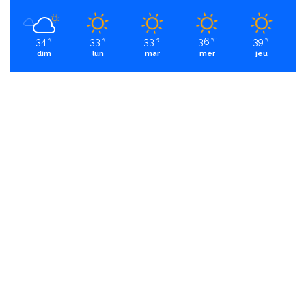
34
33
33
36
39
℃
℃
℃
℃
℃
dim
lun
mar
mer
jeu