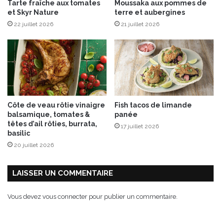
Tarte fraîche aux tomates
Moussaka aux pommes de
é
o
et Skyr Nature
terre et aubergines
F
l
r
22 juillet 2026
21 juillet 2026
i
a
v
i
e
s
s
e
,
-
é
R
c
h
l
Côte de veau rôtie vinaigre
Fish tacos de limande
u
a
balsamique, tomates &
panée
b
t
têtes d’ail rôties, burrata,
17 juillet 2026
a
s
basilic
r
d
20 juillet 2026
b
e
e
G
!
a
LAISSER UN COMMENTAIRE
l
e
Vous devez
vous connecter
pour publier un commentaire.
t
t