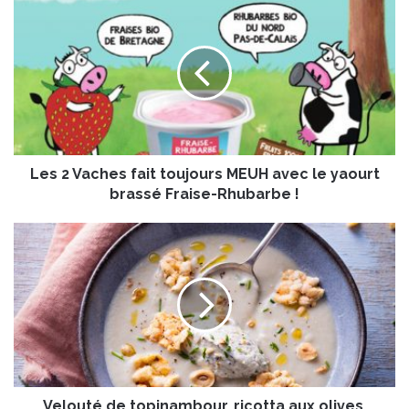
L
e
s
2
V
a
c
h
e
Les 2 Vaches fait toujours MEUH avec le yaourt
s
f
brassé Fraise-Rhubarbe !
a
i
V
t
e
t
l
o
o
u
u
j
t
o
é
u
d
r
e
s
Velouté de topinambour, ricotta aux olives,
t