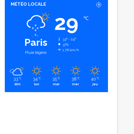
MÉTÉO LOCALE
29
℃
Paris
33º - 24º
37%
1.76 km/h
Pluie légère
33
34
35
38
40
℃
℃
℃
℃
℃
dim
lun
mar
mer
jeu