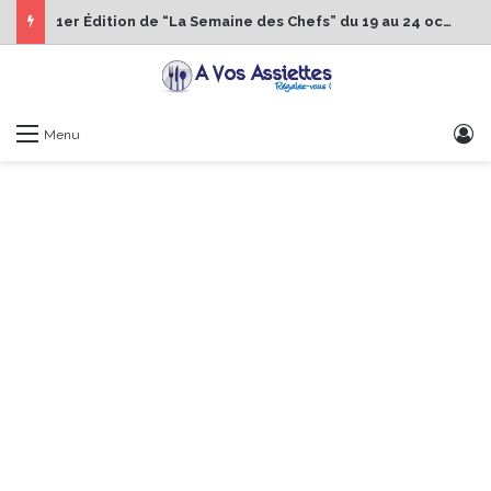
1er Édition de “La Semaine des Chefs” du 19 au 24 octobre 2026
S
Menu