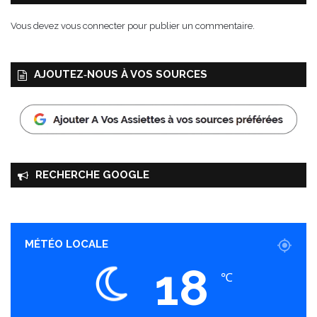
i
l
Vous devez
vous connecter
pour publier un commentaire.
i
è
r
AJOUTEZ‑NOUS À VOS SOURCES
e
B
e
a
u
f
o
RECHERCHE GOOGLE
r
t
,
l
e
MÉTÉO LOCALE
4
18
o
℃
c
t
o