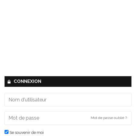
n
s
!
CONNEXION
Mot de passe oublié ?
Se souvenir de moi