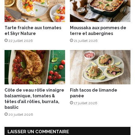
t
a
g
e
Tarte fraîche aux tomates
Moussaka aux pommes de
r
et Skyr Nature
terre et aubergines
u
n
22 juillet 2026
21 juillet 2026
t
e
m
p
s
f
o
Côte de veau rôtie vinaigre
Fish tacos de limande
r
balsamique, tomates &
panée
t
têtes d’ail rôties, burrata,
17 juillet 2026
d
basilic
e
20 juillet 2026
l
a
f
LAISSER UN COMMENTAIRE