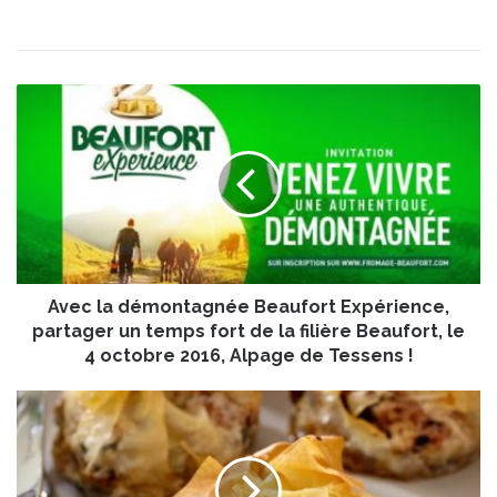
A
v
e
c
l
a
d
é
m
Avec la démontagnée Beaufort Expérience,
o
n
partager un temps fort de la filière Beaufort, le
t
4 octobre 2016, Alpage de Tessens !
a
g
P
n
a
é
s
e
t
B
i