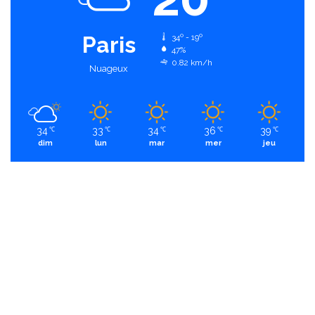
Paris
34º - 19º
47%
0.82 km/h
Nuageux
34
33
34
36
39
℃
℃
℃
℃
℃
dim
lun
mar
mer
jeu