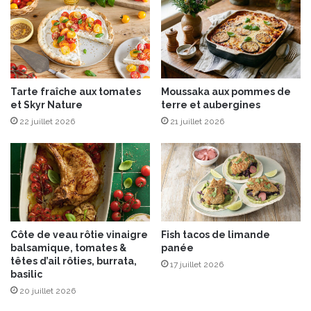
é
“
r
M
a
o
c
u
l
i
Tarte fraîche aux tomates
Moussaka aux pommes de
n
et Skyr Nature
terre et aubergines
e
22 juillet 2026
21 juillet 2026
x
®
”
a
u
x
É
d
Côte de veau rôtie vinaigre
Fish tacos de limande
i
balsamique, tomates &
panée
t
têtes d’ail rôties, burrata,
17 juillet 2026
i
basilic
o
20 juillet 2026
n