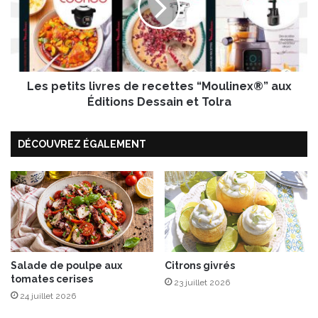
x
e
t
t
r
i
a
t
n
s
c
Les petits livres de recettes “Moulinex®” aux
l
h
i
Éditions Dessain et Tolra
e
v
s
r
d
DÉCOUVREZ ÉGALEMENT
e
e
s
b
d
r
e
e
r
b
e
i
c
s
e
L
t
Salade de poulpe aux
Citrons givrés
o
tomates cerises
t
23 juillet 2026
u
e
24 juillet 2026
P
s