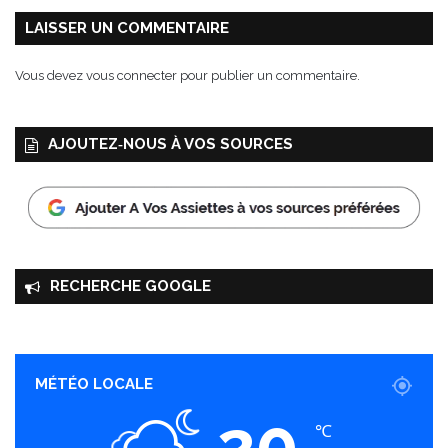
s
D
LAISSER UN COMMENTAIRE
e
s
Vous devez
vous connecter
pour publier un commentaire.
s
a
i
AJOUTEZ‑NOUS À VOS SOURCES
n
e
t
T
o
l
r
RECHERCHE GOOGLE
a
MÉTÉO LOCALE
20
℃