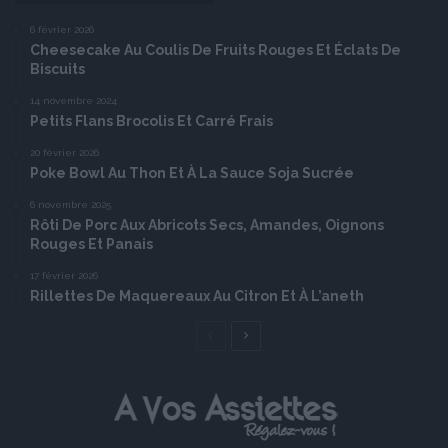
6 février 2026
Cheesecake Au Coulis De Fruits Rouges Et Éclats De
Biscuits
14 novembre 2024
Petits Flans Brocolis Et Carré Frais
20 février 2026
Poke Bowl Au Thon Et À La Sauce Soja Sucrée
6 novembre 2025
Rôti De Porc Aux Abricots Secs, Amandes, Oignons
Rouges Et Panais
17 février 2026
Rillettes De Maquereaux Au Citron Et À L’aneth
Page
Page
précédente
suivante