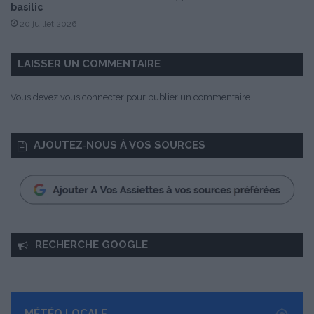
k
basilic
é
20 juillet 2026
e
b
y
LAISSER UN COMMENTAIRE
L
i
Vous devez
vous connecter
pour publier un commentaire.
t
t
l
AJOUTEZ‑NOUS À VOS SOURCES
e
M
a
r
c
e
l
RECHERCHE GOOGLE
MÉTÉO LOCALE