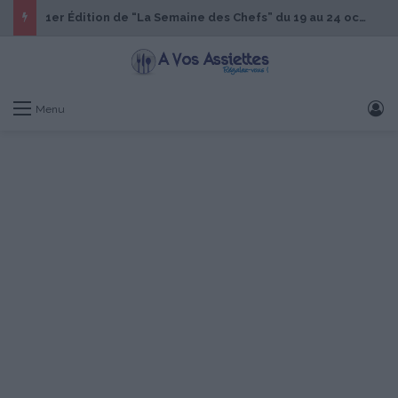
1er Édition de “La Semaine des Chefs” du 19 au 24 octobre 2026
S
Menu