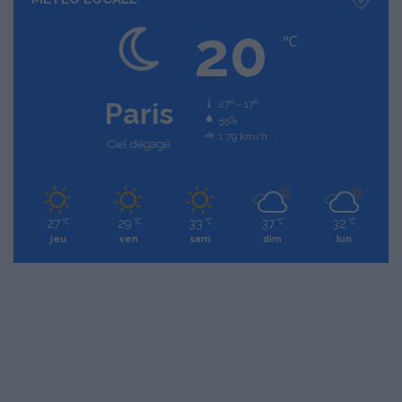
20
℃
Paris
27º - 17º
55%
1.79 km/h
Ciel dégagé
27
29
33
37
32
℃
℃
℃
℃
℃
jeu
ven
sam
dim
lun