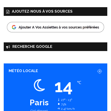
AJOUTEZ‑NOUS À VOS SOURCES
RECHERCHE GOOGLE
MÉTÉO LOCALE
14
℃
Paris
27º - 13º
73%
2.47 km/h
Ciel dégagé