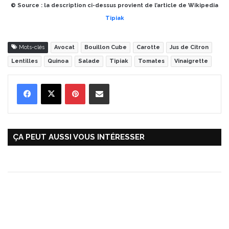
© Source : la description ci-dessus provient de l’article de Wikipedia
Tipiak
Mots-clés
Avocat
Bouillon Cube
Carotte
Jus de Citron
Lentilles
Quinoa
Salade
Tipiak
Tomates
Vinaigrette
Pinterest
Partager par Email
ÇA PEUT AUSSI VOUS INTÉRESSER