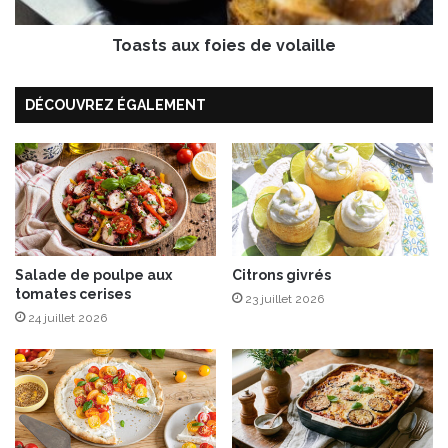
b
u
e
x
n
Toasts aux foies de volaille
f
t
o
o
i
DÉCOUVREZ ÉGALEMENT
e
s
d
e
v
o
l
a
Salade de poulpe aux
Citrons givrés
i
tomates cerises
l
23 juillet 2026
l
24 juillet 2026
e