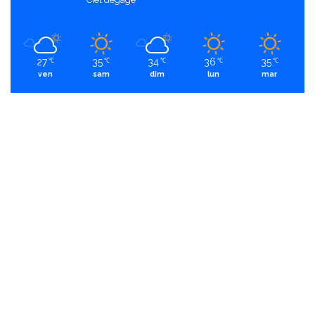
27
35
34
36
35
℃
℃
℃
℃
℃
ven
sam
dim
lun
mar