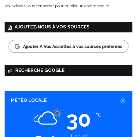
e
Vous devez
vous connecter
pour publier un commentaire.
s
“
V
AJOUTEZ‑NOUS À VOS SOURCES
i
s
i
t
e
s
P
RECHERCHE GOOGLE
r
i
v
é
e
MÉTÉO LOCALE
s
30
”
℃
d
e
s
31º - 26º