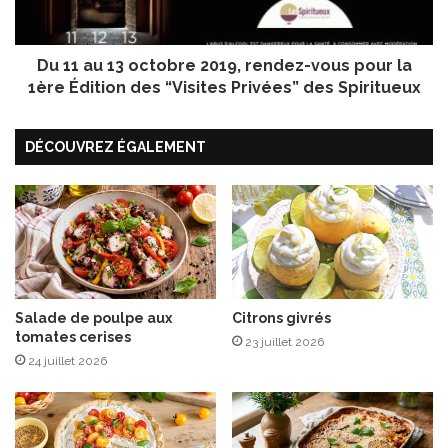
t
1
s
3
a
o
u
Du 11 au 13 octobre 2019, rendez-vous pour la
c
c
t
1ère Édition des “Visites Privées” des Spiritueux
e
o
t
b
DÉCOUVREZ ÉGALEMENT
a
r
r
e
t
2
a
0
r
1
e
9
,
r
e
Salade de poulpe aux
Citrons givrés
tomates cerises
n
23 juillet 2026
d
24 juillet 2026
e
z
-
v