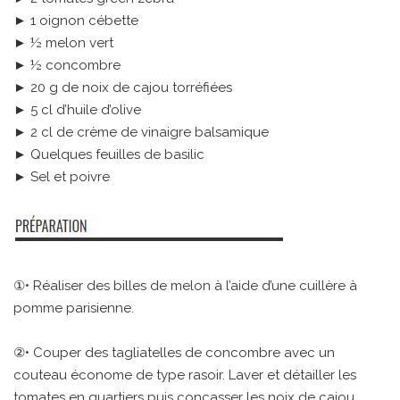
► 1 oignon cébette
► ½ melon vert
► ½ concombre
► 20 g de noix de cajou torréfiées
► 5 cl d’huile d’olive
► 2 cl de crème de vinaigre balsamique
► Quelques feuilles de basilic
► Sel et poivre
①• Réaliser des billes de melon à l’aide d’une cuillère à
pomme parisienne.
②• Couper des tagliatelles de concombre avec un
couteau économe de type rasoir. Laver et détailler les
tomates en quartiers puis concasser les noix de cajou.