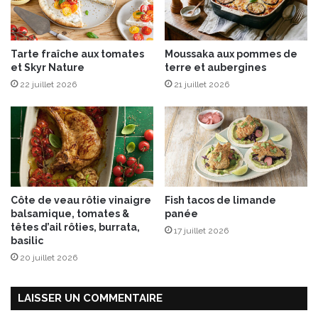
o
u
s
Tarte fraîche aux tomates
Moussaka aux pommes de
p
et Skyr Nature
terre et aubergines
o
22 juillet 2026
21 juillet 2026
u
r
l
a
1
è
r
e
Côte de veau rôtie vinaigre
Fish tacos de limande
É
balsamique, tomates &
panée
d
têtes d’ail rôties, burrata,
17 juillet 2026
i
basilic
t
20 juillet 2026
i
o
n
LAISSER UN COMMENTAIRE
d