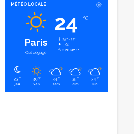
MÉTÉO LOCALE
24
℃
Paris
25º - 22º
37%
2.68 km/h
Ciel dégagé
23
30
34
35
34
℃
℃
℃
℃
℃
jeu
ven
sam
dim
lun