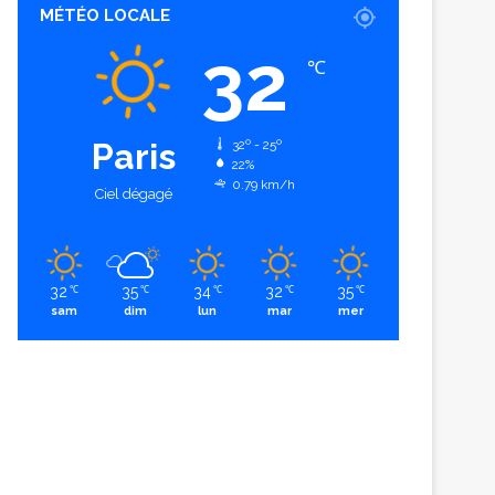
MÉTÉO LOCALE
32
℃
Paris
32º - 25º
22%
0.79 km/h
Ciel dégagé
32
35
34
32
35
℃
℃
℃
℃
℃
sam
dim
lun
mar
mer